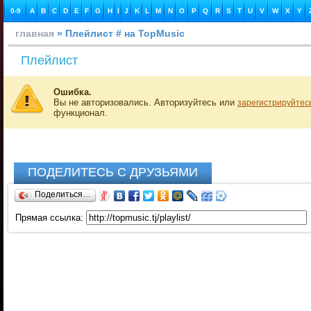
0-9
A
B
C
D
E
F
G
H
I
J
K
L
M
N
O
P
Q
R
S
T
U
V
W
X
Y
главная
» Плейлист # на TopMusic
Плейлист
Ошибка.
Вы не авторизовались. Авторизуйтесь или
зарегистрируйтес
функционал.
ПОДЕЛИТЕСЬ С ДРУЗЬЯМИ
Поделиться…
Прямая ссылка: