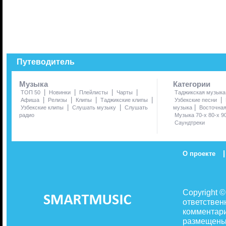
Путеводитель
Музыка
Категории
|
|
|
|
ТОП 50
Новинки
Плейлисты
Чарты
Таджикская музыка
|
|
|
|
|
Афиша
Релизы
Клипы
Таджикские клипы
Узбекские песни
|
|
|
Узбекские клипы
Слушать музыку
Слушать
музыка
Восточна
радио
Музыка 70-х 80-х 9
Саундтреки
|
О проекте
Copyright 
ответствен
комментари
размещены 