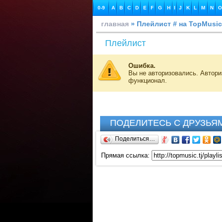
0-9
A
B
C
D
E
F
G
H
I
J
K
L
M
N
O
главная
» Плейлист # на TopMusic
Плейлист
Ошибка.
Вы не авторизовались. Автор
функционал.
ПОДЕЛИТЕСЬ С ДРУЗЬЯ
Поделиться…
Прямая ссылка: