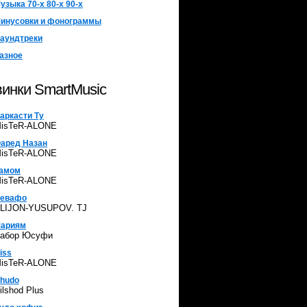
узыка 70-х 80-х 90-х
инусовки и фонограммы
аундтреки
азное
инки SmartMusic
аркасти Ту
isTeR-ALONE
аред Назан
isTeR-ALONE
амом
isTeR-ALONE
евафо
LIJON-YUSUPOV. TJ
ариям
абор Юсуфи
iss
isTeR-ALONE
hudo
ilshod Plus