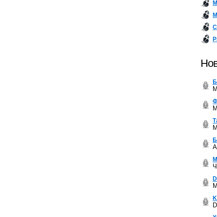
М
М
С
Р
Нов
Б
M
Ф
M
Т
M
Б
A
М
Ч
D
M
K
D