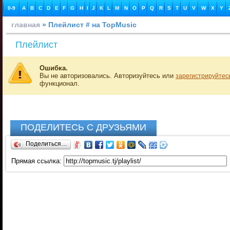
0-9
A
B
C
D
E
F
G
H
I
J
K
L
M
N
O
P
Q
R
S
T
U
V
W
X
Y
главная
» Плейлист # на TopMusic
Плейлист
Ошибка.
Вы не авторизовались. Авторизуйтесь или
зарегистрируйтес
функционал.
ПОДЕЛИТЕСЬ С ДРУЗЬЯМИ
Поделиться…
Прямая ссылка: