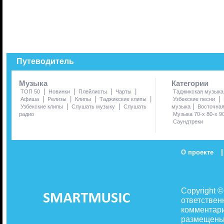
Путеводитель
Музыка
Категории
|
|
|
|
ТОП 50
Новинки
Плейлисты
Чарты
Таджикская музыка
|
|
|
|
|
Афиша
Релизы
Клипы
Таджикские клипы
Узбекские песни
|
|
|
Узбекские клипы
Слушать музыку
Слушать
музыка
Восточна
радио
Музыка 70-х 80-х 9
Саундтреки
|
О проекте
Copyright 
ответствен
комментари
размещены 