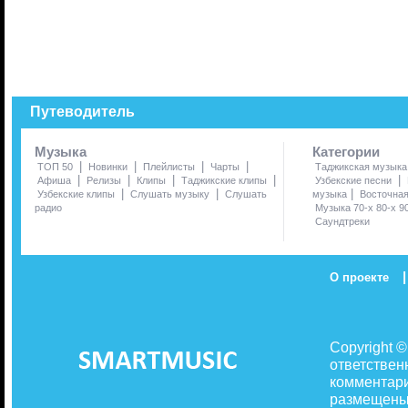
Путеводитель
Музыка
Категории
|
|
|
|
ТОП 50
Новинки
Плейлисты
Чарты
Таджикская музыка
|
|
|
|
|
Афиша
Релизы
Клипы
Таджикские клипы
Узбекские песни
|
|
|
Узбекские клипы
Слушать музыку
Слушать
музыка
Восточна
радио
Музыка 70-х 80-х 9
Саундтреки
|
О проекте
Copyright 
ответствен
комментари
размещены 