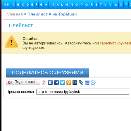
0-9
A
B
C
D
E
F
G
H
I
J
K
L
M
N
O
P
Q
R
S
T
U
V
W
X
Y
главная
» Плейлист # на TopMusic
Плейлист
Ошибка.
Вы не авторизовались. Авторизуйтесь или
зарегистрируйтес
функционал.
ПОДЕЛИТЕСЬ С ДРУЗЬЯМИ
Поделиться…
Прямая ссылка: