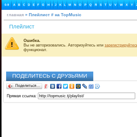
0-9
A
B
C
D
E
F
G
H
I
J
K
L
M
N
O
P
Q
R
S
T
U
V
W
X
Y
главная
» Плейлист # на TopMusic
Плейлист
Ошибка.
Вы не авторизовались. Авторизуйтесь или
зарегистрируйтес
функционал.
ПОДЕЛИТЕСЬ С ДРУЗЬЯМИ
Поделиться…
Прямая ссылка: