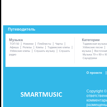
Путеводитель
Музыка
Категории
|
|
|
|
ТОП 50
Новинки
Плейлисты
Чарты
Таджикская музыка
|
|
|
|
|
Афиша
Релизы
Клипы
Таджикские клипы
Узбекские песни
|
|
|
Узбекские клипы
Слушать музыку
Слушать
музыка
Восточна
радио
Музыка 70-х 80-х 9
Саундтреки
|
О проекте
Copyright 
ответствен
комментари
размещены 