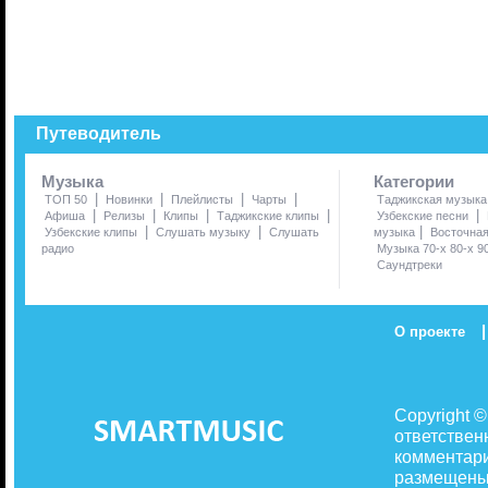
Путеводитель
Музыка
Категории
|
|
|
|
ТОП 50
Новинки
Плейлисты
Чарты
Таджикская музыка
|
|
|
|
|
Афиша
Релизы
Клипы
Таджикские клипы
Узбекские песни
|
|
|
Узбекские клипы
Слушать музыку
Слушать
музыка
Восточна
радио
Музыка 70-х 80-х 9
Саундтреки
|
О проекте
Copyright 
ответствен
комментари
размещены 