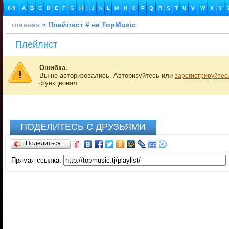
0-9
A
B
C
D
E
F
G
H
I
J
K
L
M
N
O
P
Q
R
S
T
U
V
W
X
Y
главная
» Плейлист # на TopMusic
Плейлист
Ошибка.
Вы не авторизовались. Авторизуйтесь или
зарегистрируйтес
функционал.
ПОДЕЛИТЕСЬ С ДРУЗЬЯМИ
Поделиться…
Прямая ссылка: