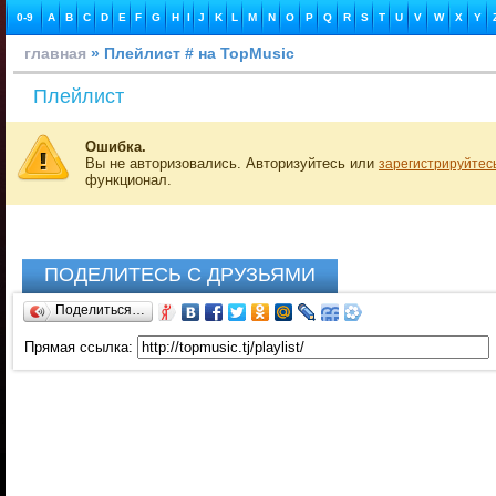
0-9
A
B
C
D
E
F
G
H
I
J
K
L
M
N
O
P
Q
R
S
T
U
V
W
X
Y
главная
» Плейлист # на TopMusic
Плейлист
Ошибка.
Вы не авторизовались. Авторизуйтесь или
зарегистрируйтес
функционал.
ПОДЕЛИТЕСЬ С ДРУЗЬЯМИ
Поделиться…
Прямая ссылка: