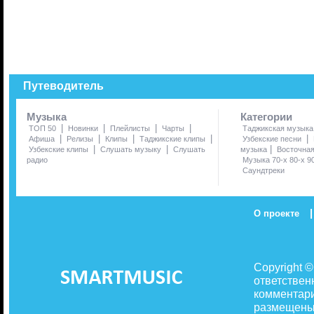
Путеводитель
Музыка
Категории
|
|
|
|
ТОП 50
Новинки
Плейлисты
Чарты
Таджикская музыка
|
|
|
|
|
Афиша
Релизы
Клипы
Таджикские клипы
Узбекские песни
|
|
|
Узбекские клипы
Слушать музыку
Слушать
музыка
Восточна
радио
Музыка 70-х 80-х 9
Саундтреки
|
О проекте
Copyright 
ответствен
комментари
размещены 