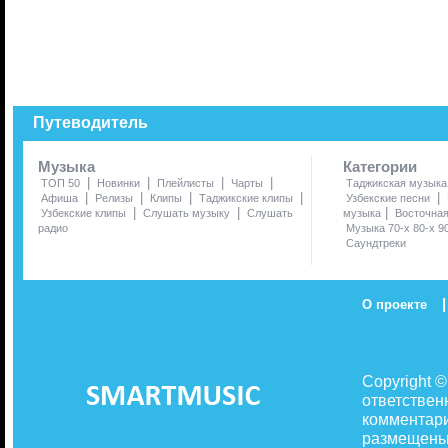
Путеводитель
Музыка
Категории
|
|
|
|
ТОП 50
Новинки
Плейлисты
Чарты
Таджикская музыка
|
|
|
|
|
Афиша
Релизы
Клипы
Таджикские клипы
Узбекские песни
|
|
|
Узбекские клипы
Слушать музыку
Слушать
музыка
Восточна
радио
Музыка 70-х 80-х 9
Саундтреки
|
О проекте
Copyright 
ответствен
комментари
размещены 