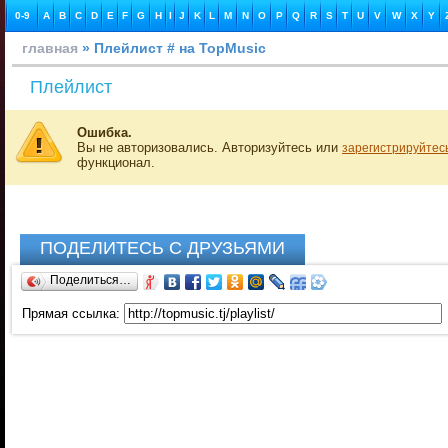
0-9
A
B
C
D
E
F
G
H
I
J
K
L
M
N
O
P
Q
R
S
T
U
V
W
X
Y
главная
» Плейлист # на TopMusic
Плейлист
Ошибка.
Вы не авторизовались. Авторизуйтесь или
зарегистрируйтес
функционал.
ПОДЕЛИТЕСЬ С ДРУЗЬЯМИ
Поделиться…
Прямая ссылка: