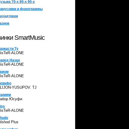
узыка 70-х 80-х 90-х
инусовки и фонограммы
аундтреки
азное
инки SmartMusic
аркасти Ту
isTeR-ALONE
аред Назан
isTeR-ALONE
амом
isTeR-ALONE
евафо
LIJON-YUSUPOV. TJ
ариям
абор Юсуфи
iss
isTeR-ALONE
hudo
ilshod Plus