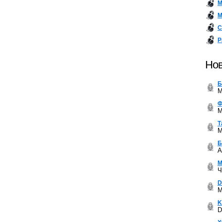
М
М
С
Р
Нов
Б
M
Ф
M
Т
M
Б
A
М
Ч
D
M
K
D