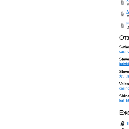
Х
M
А
M
F
D
Отз
Swhe
casino
Steve
[url=h
Steve
方。真棒。
Velen
casino
Shin
[url=ht
Еже
T