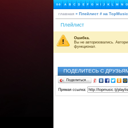
0-9
A
B
C
D
E
F
G
H
I
J
K
L
M
N
O
главная
» Плейлист # на TopMusic
Плейлист
Ошибка.
Вы не авторизовались. Автор
функционал.
ПОДЕЛИТЕСЬ С ДРУЗЬЯ
Поделиться…
Прямая ссылка: