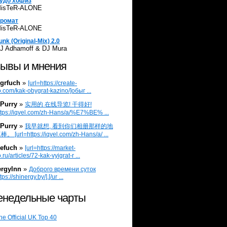
удо хофиз
isTeR-ALONE
ромат
isTeR-ALONE
unk (Original-Mix) 2.0
J Adhamoff & DJ Mura
ывы и мнения
grfuch
»
[url=https://create-
.com/kak-obygrat-kazino/]обыг ...
Purry
»
实用的 在线导览! 干得好!
ttps://iqvel.com/zh-Hans/a/%E7%BE% ...
Purry
»
我早就想, 看到你们相册那样的地
 [url=https://iqvel.com/zh-Hans/a/ ...
efuch
»
[url=https://market-
.ru/articles/72-kak-vyigrat-r ...
ergylnn
»
Доброго времени суток
tps://shinergy.by/].[/ur ...
недельные чарты
he Official UK Top 40