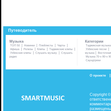
Путеводитель
Музыка
Категории
|
|
|
|
ТОП 50
Новинки
Плейлисты
Чарты
Таджикская музыка
|
|
|
|
|
Афиша
Релизы
Клипы
Таджикские клипы
Узбекские песни
|
|
|
Узбекские клипы
Слушать музыку
Слушать
музыка
Восточна
радио
Музыка 70-х 80-х 9
Саундтреки
|
О проекте
Copyright 
ответствен
комментари
размещены 