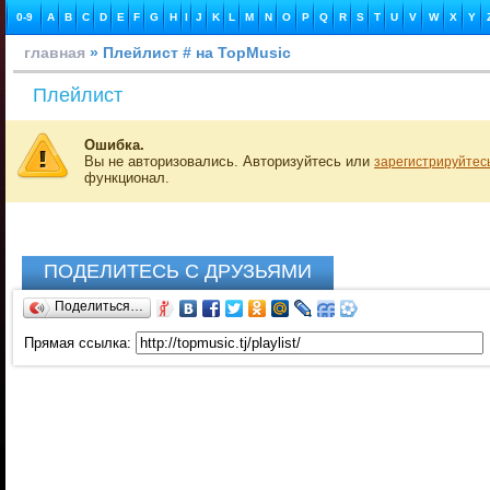
0-9
A
B
C
D
E
F
G
H
I
J
K
L
M
N
O
P
Q
R
S
T
U
V
W
X
Y
главная
» Плейлист # на TopMusic
Плейлист
Ошибка.
Вы не авторизовались. Авторизуйтесь или
зарегистрируйтес
функционал.
ПОДЕЛИТЕСЬ С ДРУЗЬЯМИ
Поделиться…
Прямая ссылка: