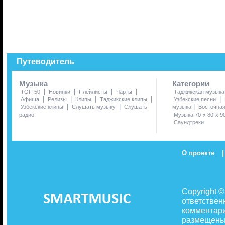
Путеводитель
Музыка
Категории
|
|
|
|
ТОП 50
Новинки
Плейлисты
Чарты
Таджикская музыка
|
|
|
|
|
Афиша
Релизы
Клипы
Таджикские клипы
Узбекские песни
|
|
|
Узбекские клипы
Слушать музыку
Слушать
музыка
Восточна
радио
Музыка 70-х 80-х 9
Саундтреки
|
О проекте
Copyright 
ответствен
комментари
размещены 