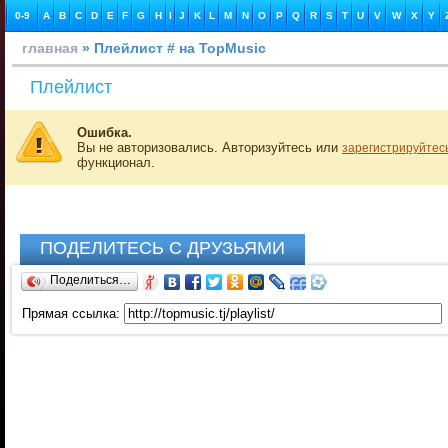
0-9
A
B
C
D
E
F
G
H
I
J
K
L
M
N
O
P
Q
R
S
T
U
V
W
X
Y
главная
» Плейлист # на TopMusic
Плейлист
Ошибка.
Вы не авторизовались. Авторизуйтесь или
зарегистрируйтес
функционал.
ПОДЕЛИТЕСЬ С ДРУЗЬЯМИ
Поделиться…
Прямая ссылка: