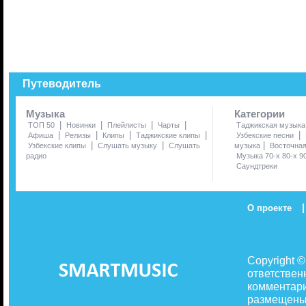
Путеводитель
Музыка
Категории
|
|
|
|
ТОП 50
Новинки
Плейлисты
Чарты
Таджикская музыка
|
|
|
|
|
Афиша
Релизы
Клипы
Таджикские клипы
Узбекские песни
|
|
|
Узбекские клипы
Слушать музыку
Слушать
музыка
Восточна
радио
Музыка 70-х 80-х 9
Саундтреки
|
О проекте
Copyright 
ответствен
комментари
размещены 