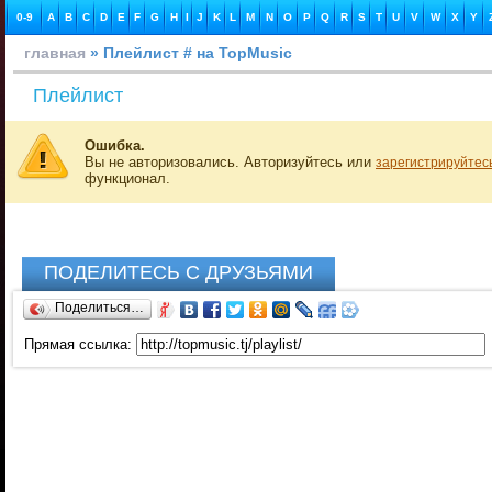
0-9
A
B
C
D
E
F
G
H
I
J
K
L
M
N
O
P
Q
R
S
T
U
V
W
X
Y
главная
» Плейлист # на TopMusic
Плейлист
Ошибка.
Вы не авторизовались. Авторизуйтесь или
зарегистрируйтес
функционал.
ПОДЕЛИТЕСЬ С ДРУЗЬЯМИ
Поделиться…
Прямая ссылка: