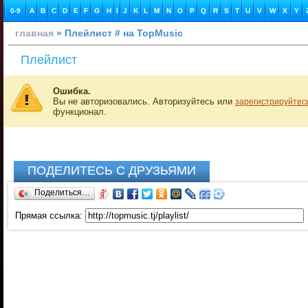
0-9
A
B
C
D
E
F
G
H
I
J
K
L
M
N
O
P
Q
R
S
T
U
V
W
X
Y
главная
» Плейлист # на TopMusic
Плейлист
Ошибка.
Вы не авторизовались. Авторизуйтесь или
зарегистрируйтес
функционал.
ПОДЕЛИТЕСЬ С ДРУЗЬЯМИ
Поделиться…
Прямая ссылка: