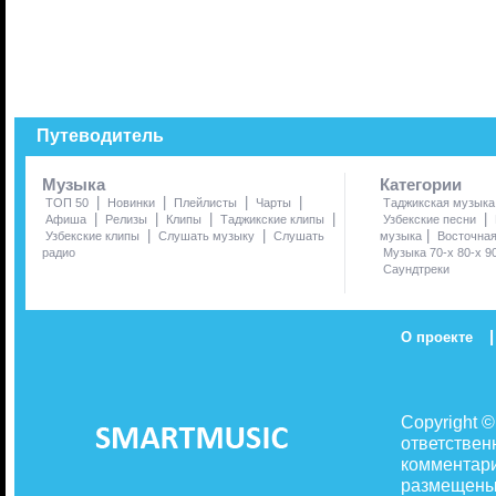
Путеводитель
Музыка
Категории
|
|
|
|
ТОП 50
Новинки
Плейлисты
Чарты
Таджикская музыка
|
|
|
|
|
Афиша
Релизы
Клипы
Таджикские клипы
Узбекские песни
|
|
|
Узбекские клипы
Слушать музыку
Слушать
музыка
Восточна
радио
Музыка 70-х 80-х 9
Саундтреки
|
О проекте
Copyright 
ответствен
комментари
размещены 