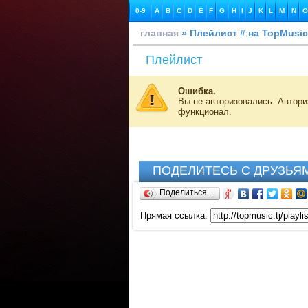
0-9
A
B
C
D
E
F
G
H
I
J
K
L
M
N
O
главная
» Плейлист # на TopMusic
Плейлист
Ошибка.
Вы не авторизовались. Автор
функционал.
ПОДЕЛИТЕСЬ С ДРУЗЬЯ
Поделиться…
Прямая ссылка: