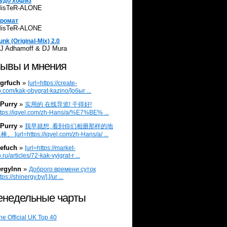
удо хофиз
isTeR-ALONE
ромат
isTeR-ALONE
unk (Original-Mix) 2.0
J Adhamoff & DJ Mura
ывы и мнения
grfuch
»
[url=https://create-
.com/kak-obygrat-kazino/]обыг ...
Purry
»
实用的 在线导览! 干得好!
ttps://iqvel.com/zh-Hans/a/%E7%BE% ...
Purry
»
我早就想, 看到你们相册那样的地
 [url=https://iqvel.com/zh-Hans/a/ ...
efuch
»
[url=https://market-
.ru/articles/72-kak-vyigrat-r ...
ergylnn
»
Доброго времени суток
tps://shinergy.by/].[/ur ...
недельные чарты
he Official UK Top 40