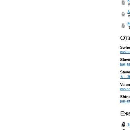
Х
M
А
M
F
D
Отз
Swhe
casino
Steve
[url=h
Steve
方。真棒。
Velen
casino
Shin
[url=ht
Еже
T