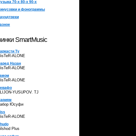
узыка 70-х 80-х 90-х
инусовки и фонограммы
аундтреки
азное
инки SmartMusic
аркасти Ту
isTeR-ALONE
аред Назан
isTeR-ALONE
амом
isTeR-ALONE
евафо
LIJON-YUSUPOV. TJ
ариям
абор Юсуфи
iss
isTeR-ALONE
hudo
ilshod Plus