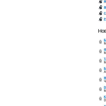
М
М
С
Р
Нов
Б
M
Ф
M
Т
M
Б
A
М
Ч
D
M
K
D