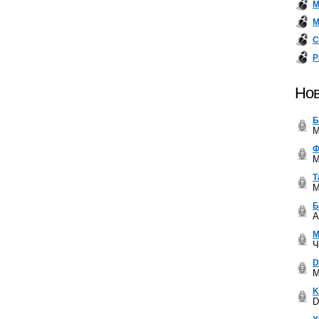
М
М
С
Р
Нов
Б
M
Ф
M
Т
M
Б
A
М
Ч
D
M
K
D