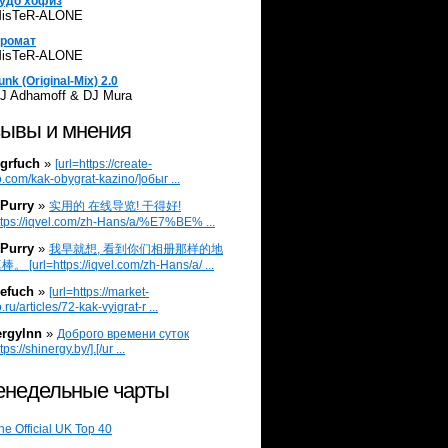
удо хофиз
isTeR-ALONE
ромат
isTeR-ALONE
unk (Original-Mix) 2.0
J Adhamoff & DJ Mura
ывы и мнения
grfuch
»
[url=https://create-
.com/kak-obygrat-kazino/]обыг ...
Purry
»
实用的 在线导览! 干得好!
ttps://iqvel.com/zh-Hans/a/%E7%BE% ...
Purry
»
我早就想, 看到你们相册那样的地
 [url=https://iqvel.com/zh-Hans/a/ ...
efuch
»
[url=https://market-
.ru/articles/72-kak-vyigrat-r ...
ergylnn
»
Доброго времени суток
tps://shinergy.by/].[/ur ...
недельные чарты
he Official UK Top 40