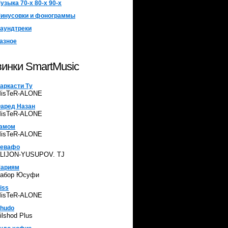
узыка 70-х 80-х 90-х
инусовки и фонограммы
аундтреки
азное
инки SmartMusic
аркасти Ту
isTeR-ALONE
аред Назан
isTeR-ALONE
амом
isTeR-ALONE
евафо
LIJON-YUSUPOV. TJ
ариям
абор Юсуфи
iss
isTeR-ALONE
hudo
ilshod Plus