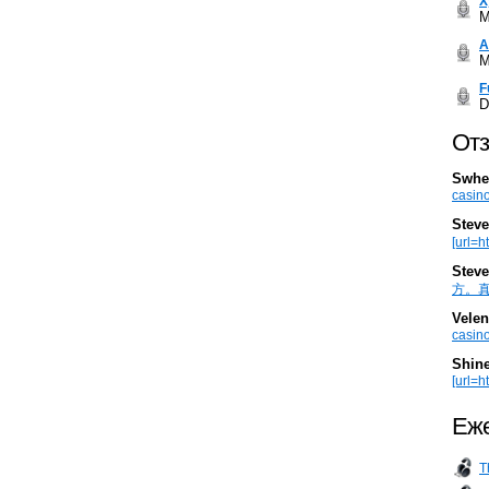
Х
M
А
M
F
D
Отз
Swhe
casino
Steve
[url=h
Steve
方。真棒。
Velen
casino
Shin
[url=ht
Еже
T