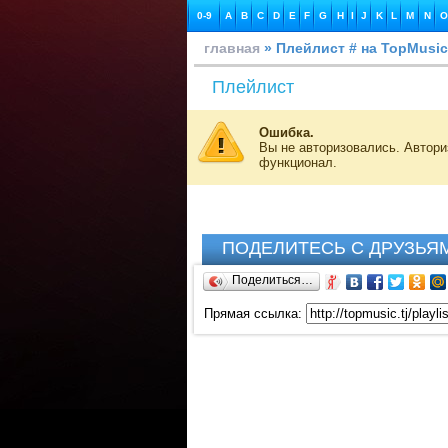
0-9
A
B
C
D
E
F
G
H
I
J
K
L
M
N
O
главная
» Плейлист # на TopMusic
Плейлист
Ошибка.
Вы не авторизовались. Автор
функционал.
ПОДЕЛИТЕСЬ С ДРУЗЬЯ
Поделиться…
Прямая ссылка: