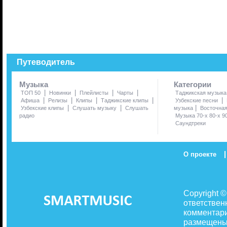
Путеводитель
Музыка
Категории
|
|
|
|
ТОП 50
Новинки
Плейлисты
Чарты
Таджикская музыка
|
|
|
|
|
Афиша
Релизы
Клипы
Таджикские клипы
Узбекские песни
|
|
|
Узбекские клипы
Слушать музыку
Слушать
музыка
Восточна
радио
Музыка 70-х 80-х 9
Саундтреки
|
О проекте
Copyright 
ответствен
комментари
размещены 