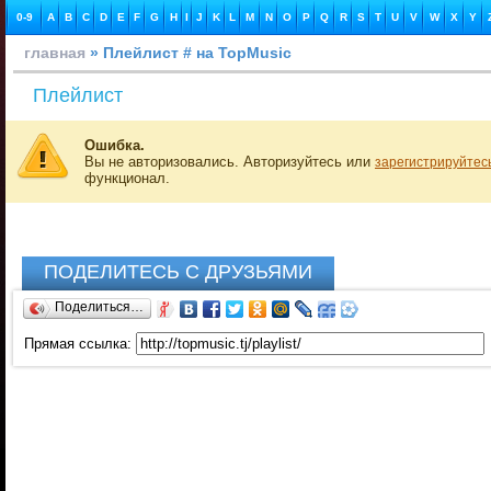
0-9
A
B
C
D
E
F
G
H
I
J
K
L
M
N
O
P
Q
R
S
T
U
V
W
X
Y
главная
» Плейлист # на TopMusic
Плейлист
Ошибка.
Вы не авторизовались. Авторизуйтесь или
зарегистрируйтес
функционал.
ПОДЕЛИТЕСЬ С ДРУЗЬЯМИ
Поделиться…
Прямая ссылка: