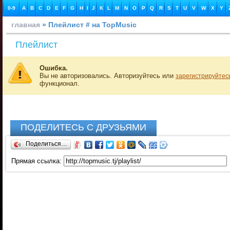
0-9
A
B
C
D
E
F
G
H
I
J
K
L
M
N
O
P
Q
R
S
T
U
V
W
X
Y
главная
» Плейлист # на TopMusic
Плейлист
Ошибка.
Вы не авторизовались. Авторизуйтесь или
зарегистрируйтес
функционал.
ПОДЕЛИТЕСЬ С ДРУЗЬЯМИ
Поделиться…
Прямая ссылка: