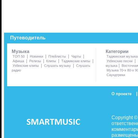
Путеводитель
Музыка
Категории
|
|
|
|
ТОП 50
Новинки
Плейлисты
Чарты
Таджикская музыка
|
|
|
|
|
Афиша
Релизы
Клипы
Таджикские клипы
Узбекские песни
|
|
|
Узбекские клипы
Слушать музыку
Слушать
музыка
Восточна
радио
Музыка 70-х 80-х 9
Саундтреки
|
О проекте
Copyright 
ответствен
комментари
размещены 