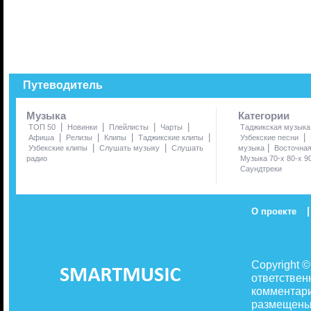
Путеводитель
Музыка
Категории
|
|
|
|
ТОП 50
Новинки
Плейлисты
Чарты
Таджикская музыка
|
|
|
|
|
Афиша
Релизы
Клипы
Таджикские клипы
Узбекские песни
|
|
|
Узбекские клипы
Слушать музыку
Слушать
музыка
Восточна
радио
Музыка 70-х 80-х 9
Саундтреки
|
О проекте
Copyright 
ответствен
комментари
размещены 