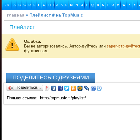
0-9
A
B
C
D
E
F
G
H
I
J
K
L
M
N
O
P
Q
R
S
T
U
V
W
X
Y
главная
» Плейлист # на TopMusic
Плейлист
Ошибка.
Вы не авторизовались. Авторизуйтесь или
зарегистрируйтес
функционал.
ПОДЕЛИТЕСЬ С ДРУЗЬЯМИ
Поделиться…
Прямая ссылка: