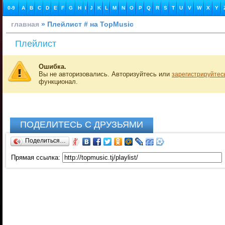
0-9
A
B
C
D
E
F
G
H
I
J
K
L
M
N
O
P
Q
R
S
T
U
V
W
X
Y
главная
» Плейлист # на TopMusic
Плейлист
Ошибка.
Вы не авторизовались. Авторизуйтесь или
зарегистрируйтес
функционал.
ПОДЕЛИТЕСЬ С ДРУЗЬЯМИ
Поделиться…
Прямая ссылка: