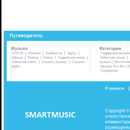
Путеводитель
Музыка
Категории
|
|
|
|
ТОП 50
Новинки
Плейлисты
Чарты
Таджикская музыка
|
|
|
|
|
Афиша
Релизы
Клипы
Таджикские клипы
Узбекские песни
|
|
|
Узбекские клипы
Слушать музыку
Слушать
музыка
Восточна
радио
Музыка 70-х 80-х 9
Саундтреки
|
О проекте
Copyright 
ответствен
комментари
размещены 