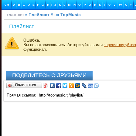
0-9
A
B
C
D
E
F
G
H
I
J
K
L
M
N
O
P
Q
R
S
T
U
V
W
X
Y
главная
» Плейлист # на TopMusic
Плейлист
Ошибка.
Вы не авторизовались. Авторизуйтесь или
зарегистрируйтес
функционал.
ПОДЕЛИТЕСЬ С ДРУЗЬЯМИ
Поделиться…
Прямая ссылка: