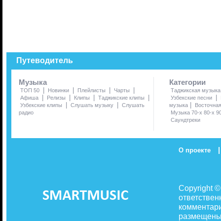
Путеводитель
Музыка
Категории
|
|
|
|
ТОП 50
Новинки
Плейлисты
Чарты
Таджикская музыка
|
|
|
|
|
Афиша
Релизы
Клипы
Таджикские клипы
Узбекские песни
|
|
|
Узбекские клипы
Слушать музыку
Слушать
музыка
Восточна
радио
Музыка 70-х 80-х 9
Саундтреки
|
О проекте
Copyright 
ответствен
комментари
размещены 