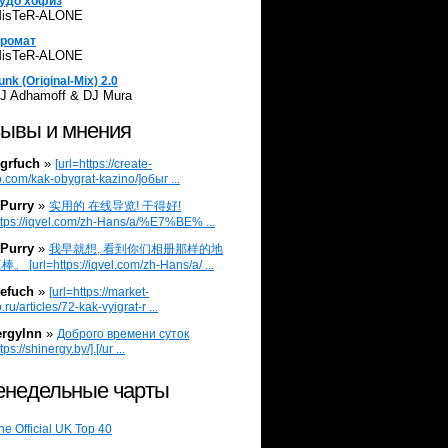
удо хофиз
isTeR-ALONE
ромат
isTeR-ALONE
unk (Original-Mix) 2.0
J Adhamoff & DJ Mura
ывы и мнения
grfuch
»
[url=https://create-
.com/kak-obygrat-kazino/]обыг ...
Purry
»
实用的 在线导览! 干得好!
ttps://iqvel.com/zh-Hans/a/%E7%BE% ...
Purry
»
我早就想, 看到你们相册那样的地
 [url=https://iqvel.com/zh-Hans/a/ ...
efuch
»
[url=https://market-
.ru/articles/72-kak-vyigrat-r ...
ergylnn
»
Доброго времени суток
tps://shinergy.by/].[/ur ...
недельные чарты
he Official UK Top 40