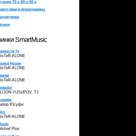
узыка 70-х 80-х 90-х
инусовки и фонограммы
аундтреки
азное
инки SmartMusic
аркасти Ту
isTeR-ALONE
аред Назан
isTeR-ALONE
амом
isTeR-ALONE
евафо
LIJON-YUSUPOV. TJ
ариям
абор Юсуфи
iss
isTeR-ALONE
hudo
ilshod Plus