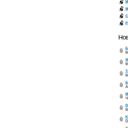
М
М
С
Р
Нов
Б
M
Ф
M
Т
M
Б
A
М
Ч
D
M
K
D