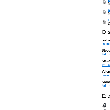
Х
M
А
M
F
D
Отз
Swhe
casino
Steve
[url=h
Steve
方。真棒。
Velen
casino
Shin
[url=ht
Еже
T