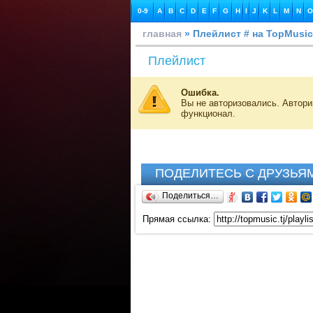
0-9
A
B
C
D
E
F
G
H
I
J
K
L
M
N
O
главная
» Плейлист # на TopMusic
Плейлист
Ошибка.
Вы не авторизовались. Автор
функционал.
ПОДЕЛИТЕСЬ С ДРУЗЬЯ
Поделиться…
Прямая ссылка: