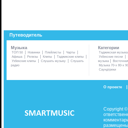
Путеводитель
Музыка
Категории
|
|
|
|
ТОП 50
Новинки
Плейлисты
Чарты
Таджикская музыка
|
|
|
|
|
Афиша
Релизы
Клипы
Таджикские клипы
Узбекские песни
|
|
|
Узбекские клипы
Слушать музыку
Слушать
музыка
Восточна
радио
Музыка 70-х 80-х 9
Саундтреки
|
О проекте
Copyright 
ответствен
комментари
размещены 