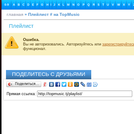
0-9
A
B
C
D
E
F
G
H
I
J
K
L
M
N
O
P
Q
R
S
T
U
V
W
X
Y
главная
» Плейлист # на TopMusic
Плейлист
Ошибка.
Вы не авторизовались. Авторизуйтесь или
зарегистрируйтес
функционал.
ПОДЕЛИТЕСЬ С ДРУЗЬЯМИ
Поделиться…
Прямая ссылка: