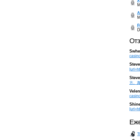
Х
M
А
M
F
D
Отз
Swhe
casino
Steve
[url=h
Steve
方。真棒。
Velen
casino
Shin
[url=ht
Еже
T