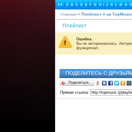
0-9
A
B
C
D
E
F
G
H
I
J
K
L
M
N
O
главная
» Плейлист # на TopMusic
Плейлист
Ошибка.
Вы не авторизовались. Автор
функционал.
ПОДЕЛИТЕСЬ С ДРУЗЬЯ
Поделиться…
Прямая ссылка: