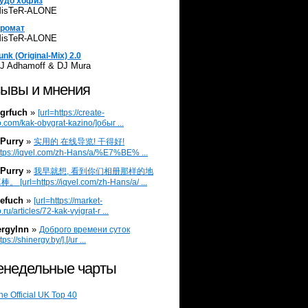
удо хофиз
isTeR-ALONE
ромат
isTeR-ALONE
unk (Original-Mix) 2.0
J Adhamoff & DJ Mura
ывы и мнения
grfuch
»
[url=https://create-
.com/kak-obygrat-kazino/]обыг ...
Purry
»
实用的 在线导览! 干得好!
ttps://iqvel.com/zh-Hans/a/%E7%BE% ...
Purry
»
我早就想, 看到你们相册那样的地
 [url=https://iqvel.com/zh-Hans/a/ ...
efuch
»
[url=https://market-
.ru/articles/72-kak-vyigrat-r ...
ergylnn
»
Доброго времени суток
tps://shinergy.by/].[/ur ...
недельные чарты
he Official UK Top 40