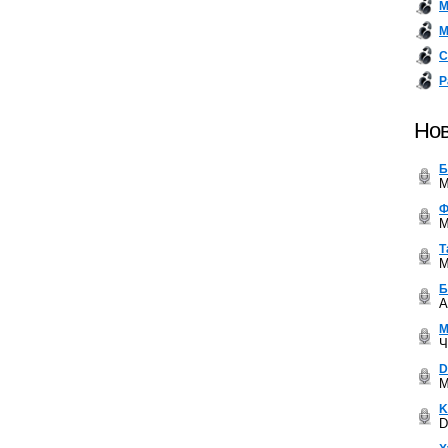
М
М
С
Р
Нов
Б
M
Ф
M
Т
M
Б
A
М
Ч
D
M
K
D