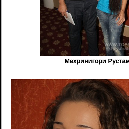
Мехринигори Руста