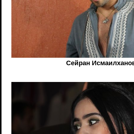
Сейран Исмаилхано