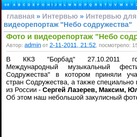
0-9
A
B
C
D
E
F
G
H
I
J
K
L
M
N
O
P
Q
R
S
T
U
V
W
X
Y
главная
»
Интервью
»
Интервью для
видеорепортаж "Небо содружества"
Фото и видеорепортаж "Небо сод
admin
2-11-2011, 21:52
Автор:
от
, посмотрело: 1
В ККЗ "Борбад" 27.10.2011 г
Международный музыкальный фест
Содружества" в котором приняли уча
стран Содружества, а также специально
из России -
Сергей Лазерев, Максим, Ю
Об этом наш небольшой закулисный фото