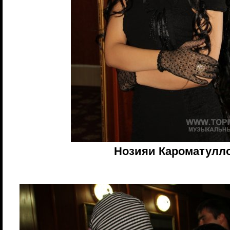
Нозияи Кароматулл