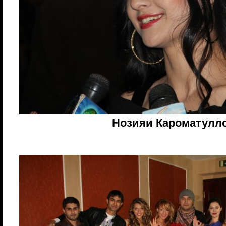
Нозияи Кароматулл