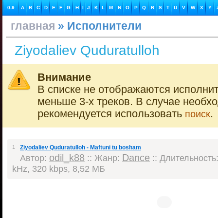
0-9
A
B
C
D
E
F
G
H
I
J
K
L
M
N
O
P
Q
R
S
T
U
V
W
X
Y
главная
» Исполнители
Ziyodaliev Quduratulloh
Внимание
В списке не отображаются исполнит
меньше 3-х треков. В случае необх
рекомендуется использовать
.
поиск
1
Ziyodaliev Quduratulloh - Maftuni tu bosham
odil_k88
Dance
Автор:
:: Жанр:
:: Длительность:
kHz, 320 kbps, 8,52 МБ