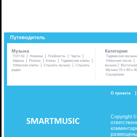
Путеводитель
Музыка
Категории
|
|
|
|
ТОП 50
Новинки
Плейлисты
Чарты
Таджикская музыка
|
|
|
|
|
Афиша
Релизы
Клипы
Таджикские клипы
Узбекские песни
|
|
|
Узбекские клипы
Слушать музыку
Слушать
музыка
Восточна
радио
Музыка 70-х 80-х 9
Саундтреки
|
О проекте
Copyright 
ответствен
комментари
размещены 