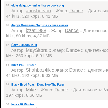
85
eldar dalgatov - milashka so cool song
anushervon
Dance
Автор:
:: Жанр:
:: Длительно
44 kHz, 320 kbps, 8,41 МБ
86
Фируз Паллаев - Хофизе хилват нишин
izzat1988
Dance
Автор:
:: Жанр:
:: Длительност
kHz, 80 kbps, 4,37 МБ
87
Ёлка - Около Тебя
MaySitora
Dance
Автор:
:: Жанр:
:: Длительност
kHz, 260 kbps, 6,91 МБ
88
Клуб Рай - Frozen
Shahboz4ik
Dance
Автор:
:: Жанр:
:: Длительно
44 kHz, 192 kbps, 9,03 МБ
89
Black Eyed Peas - Dont Stop The Party
Mike
Dance
Автор:
:: Жанр:
:: Длительность: 6:
197 kbps, 8,66 МБ
90
Inna - 10 Minutes