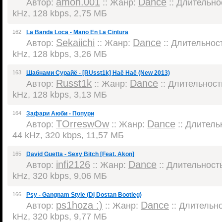
amon.001
Dance
Автор:
:: Жанр:
:: Длительнос
kHz, 128 kbps, 2,75 МБ
162
La Banda Loca - Mano En La Cintura
Sekaiichi
Dance
Автор:
:: Жанр:
:: Длительност
kHz, 128 kbps, 3,26 МБ
163
Шабнами Сурайё - [RUsst1k] Наё Наё (New 2013)
Russt1k
Dance
Автор:
:: Жанр:
:: Длительность
kHz, 128 kbps, 3,13 МБ
164
Зафари Аюби - Попури
TOrreswOw
Dance
Автор:
:: Жанр:
:: Длительн
44 kHz, 320 kbps, 11,57 МБ
165
David Guetta - Sexy Bitch [Feat. Akon]
infi2126
Dance
Автор:
:: Жанр:
:: Длительность
kHz, 320 kbps, 9,06 МБ
166
Psy - Gangnam Style (Dj Dostan Bootleg)
ps1hoza :)
Dance
Автор:
:: Жанр:
:: Длительно
kHz, 320 kbps, 9,77 МБ