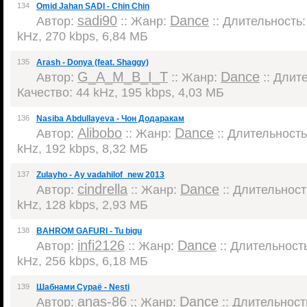
134
Omid Jahan SADI - Chin Chin
sadi90
Dance
Автор:
:: Жанр:
:: Длительность: 
kHz, 270 kbps, 6,84 МБ
135
Arash - Donya (feat. Shaggy)
G_A_M_B_I_T
Dance
Автор:
:: Жанр:
:: Длите
Качество: 44 kHz, 195 kbps, 4,03 МБ
136
Nasiba Abdullayeva - Чон Додаракам
Alibobo
Dance
Автор:
:: Жанр:
:: Длительность:
kHz, 192 kbps, 8,32 МБ
137
Zulayho - Ay vadahilof_new 2013
cindrella
Dance
Автор:
:: Жанр:
:: Длительность
kHz, 128 kbps, 2,93 МБ
138
BAHROM GAFURI - Tu bigu
infi2126
Dance
Автор:
:: Жанр:
:: Длительность
kHz, 256 kbps, 6,18 МБ
139
Шабнами Сураё - Nesti
anas-86
Dance
Автор:
:: Жанр:
:: Длительность