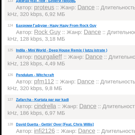
123
Джиган feat. Лоя - Береги Любовь
proteus
Dance
Автор:
:: Жанр:
:: Длительность:
kHz, 320 kbps, 6,92 МБ
124
Бахроми Гафури - Нару Нару From Rock Guy
Rock Guy
Dance
Автор:
:: Жанр:
:: Длительнос
kHz, 128 kbps, 3,18 МБ
125
Indila - Mini World - Deep House Remix ( lutzu istrate )
nourgalieff
Dance
Автор:
:: Жанр:
:: Длительнос
kHz, 128 kbps, 4,49 МБ
126
Pendulum - Witchcraft
pfm112
Dance
Автор:
:: Жанр:
:: Длительность:
kHz, 320 kbps, 9,8 МБ
127
Zafarcha - Kurtata par par kadi
cindrella
Dance
Автор:
:: Жанр:
:: Длительность
kHz, 186 kbps, 6,97 МБ
128
David Guetta - Gettin' Over [Feat. Chris Willis]
infi2126
Dance
Автор:
:: Жанр:
:: Длительность