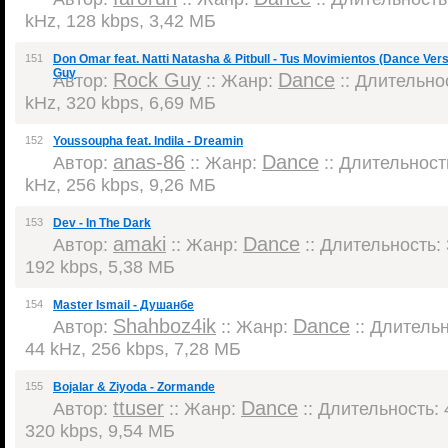
kHz, 128 kbps, 3,42 МБ
151
Don Omar feat. Natti Natasha & Pitbull - Tus Movimientos (Dance Ve
Guy
Rock Guy
Dance
Автор:
:: Жанр:
:: Длительнос
kHz, 320 kbps, 6,69 МБ
152
Youssoupha feat. Indila - Dreamin
anas-86
Dance
Автор:
:: Жанр:
:: Длительность
kHz, 256 kbps, 9,26 МБ
153
Dev - In The Dark
amaki
Dance
Автор:
:: Жанр:
:: Длительность: 
192 kbps, 5,38 МБ
154
Master Ismail - Душанбе
Shahboz4ik
Dance
Автор:
:: Жанр:
:: Длительн
44 kHz, 256 kbps, 7,28 МБ
155
Bojalar & Ziyoda - Zormande
ttuser
Dance
Автор:
:: Жанр:
:: Длительность: 4
320 kbps, 9,54 МБ