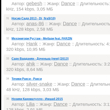
gebesh
Dance
Автор:
:: Жанр:
:: Длительность: 
kHz, 154 kbps, 3,05 МБ
31
Носир Садр 2013 - Dj_fira$(10)
anas-86
Dance
Автор:
:: Жанр:
:: Длительность:
kHz, 128 kbps, 2,58 МБ
32
Мехрнигори Рустам - Мебари feat. FARZIN
Hank
Dance
Автор:
:: Жанр:
:: Длительность: 4:
320 kbps, 10,95 МБ
33
Саро Варданян - Доченька (new) [2013]
ahik
Dance
Автор:
:: Жанр:
:: Длительность: 3:2
320 kbps, 8,64 МБ
34
Точики Ракси - Ракси
silver-snake
Dance
Автор:
:: Жанр:
:: Длительно
48 kHz, 128 kbps, 3,03 МБ
35
Нозияи Кароматулло - Имшаб 2015
Lilia
Dance
Автор:
:: Жанр:
:: Длительность: 3:1
128 kbps, 2,91 МБ