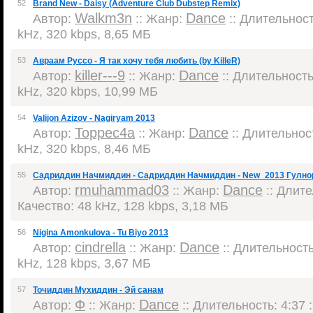
52
Brand New - Daisy (Adventure Club Dubstep Remix)
Walkm3n
Dance
Автор:
:: Жанр:
:: Длительность
kHz, 320 kbps, 8,65 МБ
53
Авраам Руссо - Я так хочу тебя любить (by KilleR)
killer---9
Dance
Автор:
:: Жанр:
:: Длительность:
kHz, 320 kbps, 10,99 МБ
54
Valijon Azizov - Nagiryam 2013
Торрес4а
Dance
Автор:
:: Жанр:
:: Длительност
kHz, 320 kbps, 8,46 МБ
55
Садриддин Начмиддин - Садриддин Начмиддин - New_2013 Гулно
rmuhammad03
Dance
Автор:
:: Жанр:
:: Длите
Качество: 48 kHz, 128 kbps, 3,18 МБ
56
Nigina Amonkulova - Tu Biyo 2013
cindrella
Dance
Автор:
:: Жанр:
:: Длительность:
kHz, 128 kbps, 3,67 МБ
57
Точиддин Мухиддин - Эй санам
Ф
Dance
Автор:
:: Жанр:
:: Длительность: 4:37 :