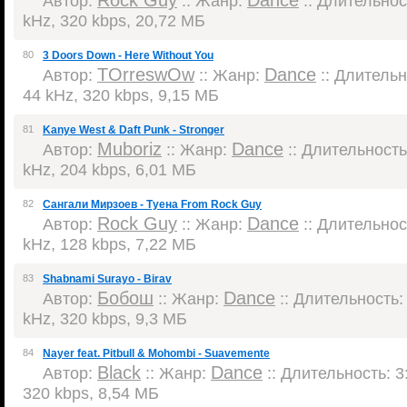
Rock Guy
Dance
Автор:
:: Жанр:
:: Длительност
kHz, 320 kbps, 20,72 МБ
80
3 Doors Down - Here Without You
TOrreswOw
Dance
Автор:
:: Жанр:
:: Длительно
44 kHz, 320 kbps, 9,15 МБ
81
Kanye West & Daft Punk - Stronger
Muboriz
Dance
Автор:
:: Жанр:
:: Длительность:
kHz, 204 kbps, 6,01 МБ
82
Сангали Мирзоев - Туена From Rock Guy
Rock Guy
Dance
Автор:
:: Жанр:
:: Длительност
kHz, 128 kbps, 7,22 МБ
83
Shabnami Surayo - Birav
Бобош
Dance
Автор:
:: Жанр:
:: Длительность: 
kHz, 320 kbps, 9,3 МБ
84
Nayer feat. Pitbull & Mohombi - Suavemente
Black
Dance
Автор:
:: Жанр:
:: Длительность: 3:
320 kbps, 8,54 МБ