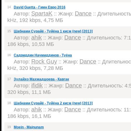
14
David Guetta - Гимн Евро 2016
SpartaK
Dance
Автор:
:: Жанр:
:: Длительность:
kHz, 192 kbps, 4,75 МБ
15
Шабнами Сурайё - Туйёна 1 кисм (new) [2013]
ahik
Dance
Автор:
:: Жанр:
:: Длительность: 7:1
186 kbps, 10,53 МБ
16
Садриддин Начмиддинов - Туёна
Rock Guy
Dance
Автор:
:: Жанр:
:: Длительност
kHz, 320 kbps, 7,28 МБ
17
Зулайхо Махмадшоева - Кавгак
ifidik
Dance
Автор:
:: Жанр:
:: Длительность: 4:5
320 kbps, 11,1 МБ
18
Шабнами Сурайё - Туйёна 2 кисм (new) [2013]
ahik
Dance
Автор:
:: Жанр:
:: Длительность: 11:
186 kbps, 16,1 МБ
19
Moein - Majnunam