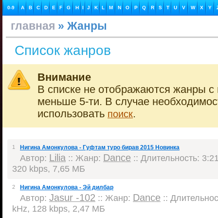
0-9
A
B
C
D
E
F
G
H
I
J
K
L
M
N
O
P
Q
R
S
T
U
V
W
X
Y
главная
» Жанры
Список жанров
Внимание
В списке не отображаются жанры с 
меньше 5-ти. В случае необходимо
использовать
.
поиск
1
Нигина Амонкулова - Гуфтам туро бирав 2015 Новинка
Lilia
Dance
Автор:
:: Жанр:
:: Длительность: 3:21
320 kbps, 7,65 МБ
2
Нигина Амонкулова - Эй дилбар
Jasur -102
Dance
Автор:
:: Жанр:
:: Длительност
kHz, 128 kbps, 2,47 МБ