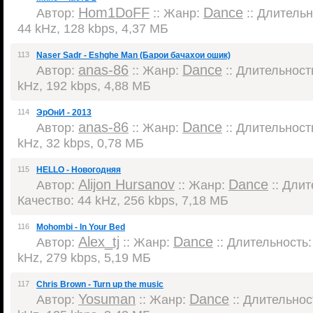
Hom1DoFF
Dance
Автор:
:: Жанр:
:: Длительно
44 kHz, 128 kbps, 4,37 МБ
113
Naser Sadr - Eshghe Man (Барои бачахои ошик)
anas-86
Dance
Автор:
:: Жанр:
:: Длительность
kHz, 192 kbps, 4,88 МБ
114
ЭрОнИ - 2013
anas-86
Dance
Автор:
:: Жанр:
:: Длительность
kHz, 32 kbps, 0,78 МБ
115
HELLO - Новогодняя
Alijon Hursanov
Dance
Автор:
:: Жанр:
:: Длит
Качество: 44 kHz, 256 kbps, 7,18 МБ
116
Mohombi - In Your Bed
Alex_tj
Dance
Автор:
:: Жанр:
:: Длительность: 
kHz, 279 kbps, 5,19 МБ
117
Chris Brown - Turn up the music
Yosuman
Dance
Автор:
:: Жанр:
:: Длительност