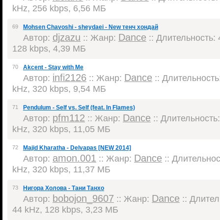
kHz, 256 kbps, 6,56 МБ
69
Mohsen Chavoshi - sheydaei - New тенч хондай
djzazu
Dance
Автор:
:: Жанр:
:: Длительность: 4
128 kbps, 4,39 МБ
70
Akcent - Stay with Me
infi2126
Dance
Автор:
:: Жанр:
:: Длительность:
kHz, 320 kbps, 9,54 МБ
71
Pendulum - Self vs. Self (feat. In Flames)
pfm112
Dance
Автор:
:: Жанр:
:: Длительность:
kHz, 320 kbps, 11,05 МБ
72
Majid Kharatha - Delvapas [NEW 2014]
amon.001
Dance
Автор:
:: Жанр:
:: Длительност
kHz, 320 kbps, 11,37 МБ
73
Нигора Холова - Тани Танхо
bobojon_9607
Dance
Автор:
:: Жанр:
:: Длител
44 kHz, 128 kbps, 3,23 МБ