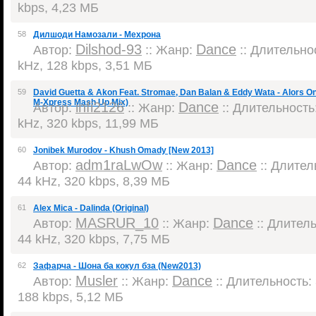
kbps, 4,23 МБ
58
Дилшоди Намозали - Мехрона
Dilshod-93
Dance
Автор:
:: Жанр:
:: Длительнос
kHz, 128 kbps, 3,51 МБ
59
David Guetta & Akon Feat. Stromae, Dan Balan & Eddy Wata - Alors 
M-Xpress Mash Up Mix)
infi2126
Dance
Автор:
:: Жанр:
:: Длительность:
kHz, 320 kbps, 11,99 МБ
60
Jonibek Murodov - Khush Omady [New 2013]
adm1raLwOw
Dance
Автор:
:: Жанр:
:: Длитель
44 kHz, 320 kbps, 8,39 МБ
61
Alex Mica - Dalinda (Original)
MASRUR_10
Dance
Автор:
:: Жанр:
:: Длитель
44 kHz, 320 kbps, 7,75 МБ
62
Зафарча - Шона ба кокул бза (New2013)
Musler
Dance
Автор:
:: Жанр:
:: Длительность: 
188 kbps, 5,12 МБ