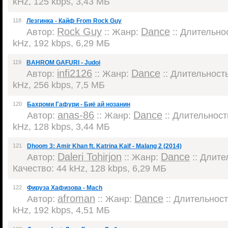
kHz, 125 kbps, 3,43 МБ
118
Лезгинка - Кайф From Rock Guy
Rock Guy
Dance
Автор:
:: Жанр:
:: Длительнос
kHz, 192 kbps, 6,29 МБ
119
BAHROM GAFURI - Judoi
infi2126
Dance
Автор:
:: Жанр:
:: Длительность:
kHz, 256 kbps, 7,5 МБ
120
Бахроми Гафури - Биё ай нозанин
anas-86
Dance
Автор:
:: Жанр:
:: Длительность
kHz, 128 kbps, 3,44 МБ
121
Dhoom 3: Amir Khan ft. Katrina Kaif - Malang 2 (2014)
Daleri Tohirjon
Dance
Автор:
:: Жанр:
:: Длител
Качество: 44 kHz, 128 kbps, 6,29 МБ
122
Фируза Хафизова - Mach
afroman
Dance
Автор:
:: Жанр:
:: Длительность
kHz, 192 kbps, 4,51 МБ