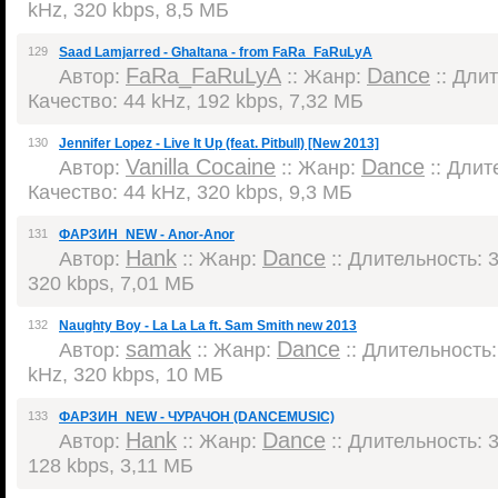
kHz, 320 kbps, 8,5 МБ
129
Saad Lamjarred - Ghaltana - from FaRa_FaRuLyA
FaRa_FaRuLyA
Dance
Автор:
:: Жанр:
:: Длит
Качество: 44 kHz, 192 kbps, 7,32 МБ
130
Jennifer Lopez - Live It Up (feat. Pitbull) [New 2013]
Vanilla Cocaine
Dance
Автор:
:: Жанр:
:: Длите
Качество: 44 kHz, 320 kbps, 9,3 МБ
131
ФАРЗИН_NEW - Anor-Anor
Hank
Dance
Автор:
:: Жанр:
:: Длительность: 3
320 kbps, 7,01 МБ
132
Naughty Boy - La La La ft. Sam Smith new 2013
samak
Dance
Автор:
:: Жанр:
:: Длительность: 
kHz, 320 kbps, 10 МБ
133
ФАРЗИН_NEW - ЧУРАЧОН (DANCEMUSIC)
Hank
Dance
Автор:
:: Жанр:
:: Длительность: 3
128 kbps, 3,11 МБ