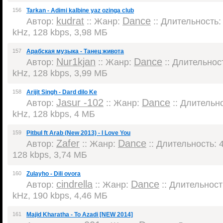
156
Tarkan - Adimi kalbine yaz ozinga club
kudrat
Dance
Автор:
:: Жанр:
:: Длительность: 
kHz, 128 kbps, 3,98 МБ
157
Арабская музыка - Танец живота
Nur1kjan
Dance
Автор:
:: Жанр:
:: Длительност
kHz, 128 kbps, 3,99 МБ
158
Arijit Singh - Dard dilo Ke
Jasur -102
Dance
Автор:
:: Жанр:
:: Длительно
kHz, 128 kbps, 4 МБ
159
Pitbul ft Arab (New 2013) - I Love You
Zafer
Dance
Автор:
:: Жанр:
:: Длительность: 4
128 kbps, 3,74 МБ
160
Zulayho - Dili ovora
cindrella
Dance
Автор:
:: Жанр:
:: Длительность
kHz, 190 kbps, 4,46 МБ
161
Majid Kharatha - To Azadi [NEW 2014]