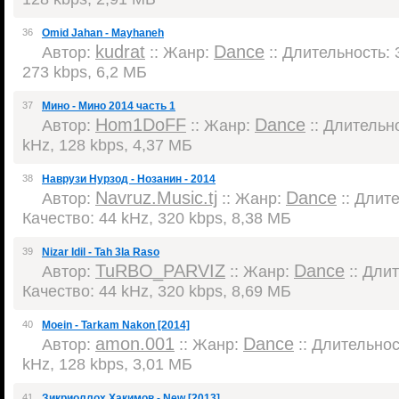
36
Omid Jahan - Mayhaneh
kudrat
Dance
Автор:
:: Жанр:
:: Длительность: 3
273 kbps, 6,2 МБ
37
Мино - Мино 2014 часть 1
Hom1DoFF
Dance
Автор:
:: Жанр:
:: Длительно
kHz, 128 kbps, 4,37 МБ
38
Наврузи Нурзод - Нозанин - 2014
Navruz.Music.tj
Dance
Автор:
:: Жанр:
:: Длите
Качество: 44 kHz, 320 kbps, 8,38 МБ
39
Nizar Idil - Tah 3la Raso
TuRBO_PARVIZ
Dance
Автор:
:: Жанр:
:: Длит
Качество: 44 kHz, 320 kbps, 8,69 МБ
40
Moein - Tarkam Nakon [2014]
amon.001
Dance
Автор:
:: Жанр:
:: Длительност
kHz, 128 kbps, 3,01 МБ
41
Зикриоллох Хакимов - New [2013]