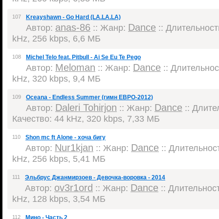
107
Kreayshawn - Go Hard (LA.LA.LA)
anas-86
Dance
Автор:
:: Жанр:
:: Длительность
kHz, 256 kbps, 6,6 МБ
108
Michel Telo feat. Pitbull - Ai Se Eu Te Pego
Meloman
Dance
Автор:
:: Жанр:
:: Длительност
kHz, 320 kbps, 9,4 МБ
109
Oceana - Endless Summer (гимн ЕВРО-2012)
Daleri Tohirjon
Dance
Автор:
:: Жанр:
:: Длител
Качество: 44 kHz, 320 kbps, 7,33 МБ
110
Shon mc ft Alone - хоча бигу
Nur1kjan
Dance
Автор:
:: Жанр:
:: Длительност
kHz, 256 kbps, 5,41 МБ
111
Эльбрус Джанмирзоев - Девочка-воровка - 2014
ov3r1ord
Dance
Автор:
:: Жанр:
:: Длительност
kHz, 128 kbps, 3,54 МБ
112
Мино - Часть 2