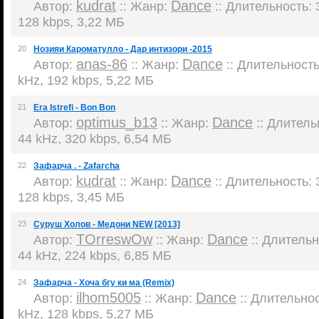
kudrat
Dance
Автор:
:: Жанр:
:: Длительность: 3
128 kbps, 3,22 МБ
20
Нозияи Кароматулло - Дар интизори -2015
anas-86
Dance
Автор:
:: Жанр:
:: Длительность:
kHz, 192 kbps, 5,22 МБ
21
Era Istrefi - Bon Bon
optimus_b13
Dance
Автор:
:: Жанр:
:: Длительн
44 kHz, 320 kbps, 6,54 МБ
22
Зафарча . - Zafarcha
kudrat
Dance
Автор:
:: Жанр:
:: Длительность: 3
128 kbps, 3,45 МБ
23
Суруш Холов - Медони NEW [2013]
TOrreswOw
Dance
Автор:
:: Жанр:
:: Длительно
44 kHz, 224 kbps, 6,85 МБ
24
Зафарча - Хоча бгу ки ма (Remix)
ilhom5005
Dance
Автор:
:: Жанр:
:: Длительнос
kHz, 128 kbps, 5,27 МБ