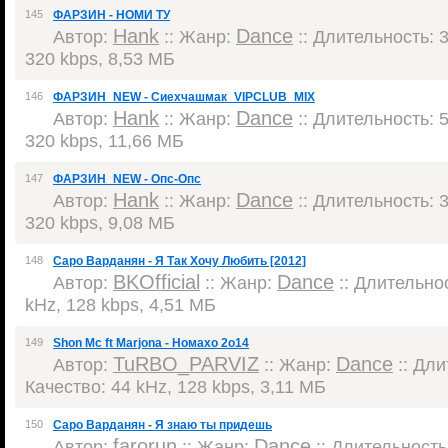
145
ФАРЗИН - НОМИ ТУ
Hank
Dance
Автор:
:: Жанр:
:: Длительность: 3
320 kbps, 8,53 МБ
146
ФАРЗИН_NEW - Сиехчашмак_VIPCLUB_MIX
Hank
Dance
Автор:
:: Жанр:
:: Длительность: 5
320 kbps, 11,66 МБ
147
ФАРЗИН_NEW - Опс-Опс
Hank
Dance
Автор:
:: Жанр:
:: Длительность: 3
320 kbps, 9,08 МБ
148
Саро Варданян - Я Так Хочу Любить [2012]
BKOfficial
Dance
Автор:
:: Жанр:
:: Длительнос
kHz, 128 kbps, 4,51 МБ
149
Shon Mc ft Marjona - Номахо 2о14
TuRBO_PARVIZ
Dance
Автор:
:: Жанр:
:: Дли
Качество: 44 kHz, 128 kbps, 3,11 МБ
150
Саро Варданян - Я знаю ты придешь
farorun
Dance
Автор:
:: Жанр:
:: Длительность: