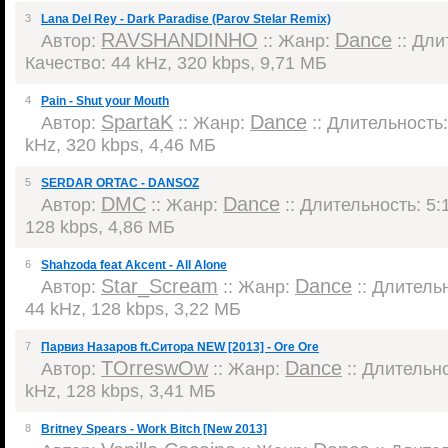
3
Lana Del Rey - Dark Paradise (Parov Stelar Remix)
RAVSHANDINHO
Dance
Автор:
:: Жанр:
:: Дли
Качество: 44 kHz, 320 kbps, 9,71 МБ
4
Pain - Shut your Mouth
SpartaK
Dance
Автор:
:: Жанр:
:: Длительность:
kHz, 320 kbps, 4,46 МБ
5
SERDAR ORTAC - DANSOZ
DMC
Dance
Автор:
:: Жанр:
:: Длительность: 5:1
128 kbps, 4,86 МБ
6
Shahzoda feat Akcent - All Alone
Star_Scream
Dance
Автор:
:: Жанр:
:: Длительн
44 kHz, 128 kbps, 3,22 МБ
7
Парвиз Назаров ft.Ситора NEW [2013] - Ore Ore
TOrreswOw
Dance
Автор:
:: Жанр:
:: Длительно
kHz, 128 kbps, 3,41 МБ
8
Britney Spears - Work Bitch [New 2013]