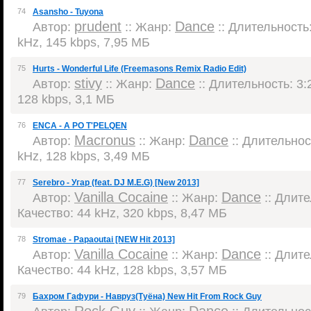
74
Asansho - Tuyona
prudent
Dance
Автор:
:: Жанр:
:: Длительность:
kHz, 145 kbps, 7,95 МБ
75
Hurts - Wonderful Life (Freemasons Remix Radio Edit)
stivy
Dance
Автор:
:: Жанр:
:: Длительность: 3:2
128 kbps, 3,1 МБ
76
ENCA - A PO T'PELQEN
Macronus
Dance
Автор:
:: Жанр:
:: Длительност
kHz, 128 kbps, 3,49 МБ
77
Serebro - Угар (feat. DJ M.E.G) [New 2013]
Vanilla Cocaine
Dance
Автор:
:: Жанр:
:: Длите
Качество: 44 kHz, 320 kbps, 8,47 МБ
78
Stromae - Papaoutai [NEW Hit 2013]
Vanilla Cocaine
Dance
Автор:
:: Жанр:
:: Длите
Качество: 44 kHz, 128 kbps, 3,57 МБ
79
Бахром Гафури - Навруз(Туёна) New Hit From Rock Guy