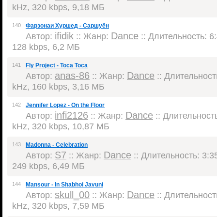
kHz, 320 kbps, 9,18 МБ
140
Фарзонаи Хуршед - Саршуён
ifidik
Dance
Автор:
:: Жанр:
:: Длительность: 6:
128 kbps, 6,2 МБ
141
Fly Project - Toca Toca
anas-86
Dance
Автор:
:: Жанр:
:: Длительность
kHz, 160 kbps, 3,16 МБ
142
Jennifer Lopez - On the Floor
infi2126
Dance
Автор:
:: Жанр:
:: Длительность
kHz, 320 kbps, 10,87 МБ
143
Madonna - Celebration
S7
Dance
Автор:
:: Жанр:
:: Длительность: 3:35
249 kbps, 6,49 МБ
144
Mansour - In Shabhoi Javuni
skull_00
Dance
Автор:
:: Жанр:
:: Длительность
kHz, 320 kbps, 7,59 МБ