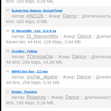
kHz, 320 kbps, 9,09 МБ
47
Бьянка feat. Иракли - Белый Пляж
infi2126
Dance
Автор:
:: Жанр:
:: Длительность:
kHz, 320 kbps, 8 МБ
48
Dj_MaroonMix - Azis - le le le pa
Dj_MaroonMix
Dance
Автор:
:: Жанр:
:: Длител
Качество: 44 kHz, 128 kbps, 3,44 МБ
49
Зулайхо - Туйёна
TOrreswOw
Dance
Автор:
:: Жанр:
:: Длительно
44 kHz, 256 kbps, 14,26 МБ
50
МИНО Дил Дил - 112 мкр
zochik_digahe
Dance
Автор:
:: Жанр:
:: Длител
44 kHz, 256 kbps, 5,32 МБ
51
Bojalar - Paxtakor
Роналду
Dance
Автор:
:: Жанр:
:: Длительность
kHz, 192 kbps, 5,24 МБ