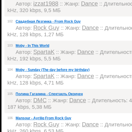
izzat1988
Dance
Автор:
:: Жанр:
:: Длительнос
kHz, 320 kbps, 9,5 МБ
102
Свадебная Лезгинка - From Rock Guy
Rock Guy
Dance
Автор:
:: Жанр:
:: Длительнос
kHz, 128 kbps, 1,27 МБ
103
Moby - In This World
SpartaK
Dance
Автор:
:: Жанр:
:: Длительность
kHz, 192 kbps, 5,5 МБ
104
Moby - Sunday (The day before my birthday)
SpartaK
Dance
Автор:
:: Жанр:
:: Длительность
kHz, 128 kbps, 4,71 МБ
105
Полина Гагарина - Спектакль Окончен
DMC
Dance
Автор:
:: Жанр:
:: Длительность: 4
187 kbps, 5,38 МБ
106
Mansour - Ayriliq From Rock Guy
Rock Guy
Dance
Автор:
:: Жанр:
:: Длительнос
kHz, 260 kbps, 6,53 МБ