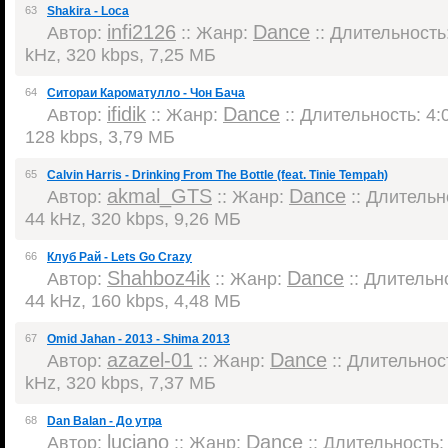
63
Shakira - Loca
infi2126
Dance
Автор:
:: Жанр:
:: Длительность:
kHz, 320 kbps, 7,25 МБ
64
Ситораи Кароматулло - Чон Бача
ifidik
Dance
Автор:
:: Жанр:
:: Длительность: 4:0
128 kbps, 3,79 МБ
65
Calvin Harris - Drinking From The Bottle (feat. Tinie Tempah)
akmal_GTS
Dance
Автор:
:: Жанр:
:: Длительно
44 kHz, 320 kbps, 9,26 МБ
66
Клуб Рай - Lets Go Crazy
Shahboz4ik
Dance
Автор:
:: Жанр:
:: Длительно
44 kHz, 160 kbps, 4,48 МБ
67
Omid Jahan - 2013 - Shima 2013
azazel-01
Dance
Автор:
:: Жанр:
:: Длительност
kHz, 320 kbps, 7,37 МБ
68
Dan Balan - До утра
luciano
Dance
Автор:
:: Жанр:
:: Длительность: 