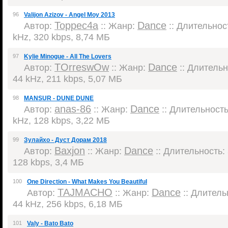
96
Valijon Azizov - Angel Moy 2013
Торрес4а
Dance
Автор:
:: Жанр:
:: Длительност
kHz, 320 kbps, 8,74 МБ
97
Kylie Minogue - All The Lovers
TOrreswOw
Dance
Автор:
:: Жанр:
:: Длительно
44 kHz, 211 kbps, 5,07 МБ
98
MANSUR - DUNE DUNE
anas-86
Dance
Автор:
:: Жанр:
:: Длительность:
kHz, 128 kbps, 3,22 МБ
99
Зулайхо - Дуст Дорам 2018
Baxjon
Dance
Автор:
:: Жанр:
:: Длительность: 
128 kbps, 3,4 МБ
100
One Direction - What Makes You Beautiful
TAJMACHO
Dance
Автор:
:: Жанр:
:: Длительн
44 kHz, 256 kbps, 6,18 МБ
101
Valy - Bato Bato