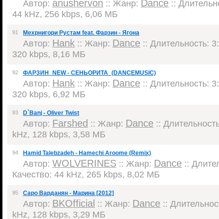
anushervon
Dance
Автор:
:: Жанр:
:: Длительно
44 kHz, 256 kbps, 6,06 МБ
91
Мехрнигори Рустам feat. Фарзин - Ягона
Hank
Dance
Автор:
:: Жанр:
:: Длительность: 3:
320 kbps, 8,16 МБ
92
ФАРЗИН_NEW - СЕНЬОРИТА_(DANCEMUSIC)
Hank
Dance
Автор:
:: Жанр:
:: Длительность: 3:
320 kbps, 6,92 МБ
93
D`Banj - Oliver Twist
Farshed
Dance
Автор:
:: Жанр:
:: Длительность:
kHz, 128 kbps, 3,58 МБ
94
Hamid Talebzadeh - Hamechi Aroome (Remix)
WOLVERINES
Dance
Автор:
:: Жанр:
:: Длител
Качество: 44 kHz, 265 kbps, 8,02 МБ
95
Саро Варданян - Марина [2012]
BKOfficial
Dance
Автор:
:: Жанр:
:: Длительност
kHz, 128 kbps, 3,29 МБ