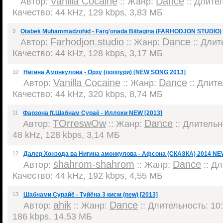
Vanilla Cocaine
Dance
Автор:
:: Жанр:
:: Длител
Качество: 44 kHz, 129 kbps, 3,83 МБ
9
Otabek Muhammadzohid - Farg'onada Bittagina (FARHODJON STUDIO)
Farhodjon.studio
Dance
Автор:
:: Жанр:
:: Длит
Качество: 44 kHz, 128 kbps, 3,17 МБ
10
Нигина Амонкулова - Орзy (поппури) [NEW SONG 2013]
Vanilla Cocaine
Dance
Автор:
:: Жанр:
:: Длите
Качество: 44 kHz, 320 kbps, 8,74 МБ
11
Фарзона ft.Шабнам Сураё - Иллохи NEW [2013]
TOrreswOw
Dance
Автор:
:: Жанр:
:: Длительно
48 kHz, 128 kbps, 3,14 МБ
12
Далер Хонзода ва Нигина амонкулова - Афсона (СКАЗКА) 2014 NEW
shahrom-shahrom
Dance
Автор:
:: Жанр:
:: Дл
Качество: 44 kHz, 192 kbps, 4,55 МБ
13
Шабнами Сурайё - Туйёна 3 кисм (new) [2013]
ahik
Dance
Автор:
:: Жанр:
:: Длительность: 10:
186 kbps, 14,53 МБ