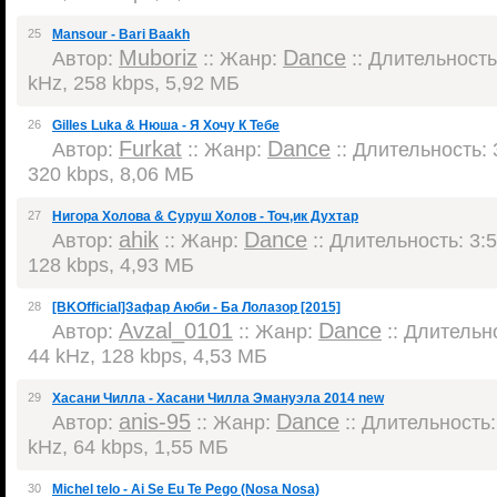
25
Mansour - Bari Baakh
Muboriz
Dance
Автор:
:: Жанр:
:: Длительность:
kHz, 258 kbps, 5,92 МБ
26
Gilles Luka & Нюша - Я Хочу К Тебе
Furkat
Dance
Автор:
:: Жанр:
:: Длительность: 3
320 kbps, 8,06 МБ
27
Нигора Холова & Суруш Холов - Точ,ик Духтар
ahik
Dance
Автор:
:: Жанр:
:: Длительность: 3:5
128 kbps, 4,93 МБ
28
[BKOfficial]Зафар Аюби - Ба Лолазор [2015]
Avzal_0101
Dance
Автор:
:: Жанр:
:: Длительно
44 kHz, 128 kbps, 4,53 МБ
29
Хасани Чилла - Хасани Чилла Эмануэла 2014 new
anis-95
Dance
Автор:
:: Жанр:
:: Длительность: 
kHz, 64 kbps, 1,55 МБ
30
Michel telo - Ai Se Eu Te Pego (Nosa Nosa)