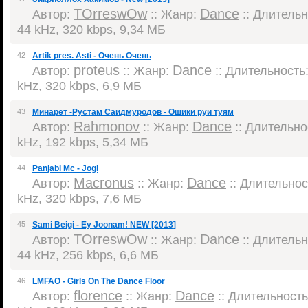
TOrreswOw
Dance
Автор:
:: Жанр:
:: Длительно
44 kHz, 320 kbps, 9,34 МБ
42
Artik pres. Asti - Очень Очень
proteus
Dance
Автор:
:: Жанр:
:: Длительность:
kHz, 320 kbps, 6,9 МБ
43
Минарет -Рустам Саидмуродов - Ошики руи туям
Rahmonov
Dance
Автор:
:: Жанр:
:: Длительнос
kHz, 192 kbps, 5,34 МБ
44
Panjabi Mc - Jogi
Macronus
Dance
Автор:
:: Жанр:
:: Длительност
kHz, 320 kbps, 7,6 МБ
45
Sami Beigi - Ey Joonam! NEW [2013]
TOrreswOw
Dance
Автор:
:: Жанр:
:: Длительно
44 kHz, 256 kbps, 6,6 МБ
46
LMFAO - Girls On The Dance Floor
florence
Dance
Автор:
:: Жанр:
:: Длительность: