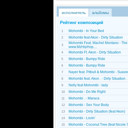
исполнитель
альбомы
Рейтинг композиций
Mohombi - In Your Bed
1
Mohombi feat Akon - Dirty Situation
2
Mohombi Feat. Machel Montano - The P
3
www.MzHipHop....
Mohombi Ft. Akon - Dirty Situation
4
Mohombi - Bumpy Ride
5
Mohombi - Bumpy Ride
6
Nayer feat. Pitbull & Mohombi - Suav
7
Mohombi feat. Akon . - Dirty Situation .
8
Nelly feat Mohombi - lady
9
Mohombi - Do Me Right
10
Mohombi . - Maraca .
11
Mohombi - Sex Your Body
12
Mohombi - Dirty Situation (feat Akon)
13
Mohombi - Lovin'
14
Mohombi - Coconut Tree (feat Nicole 
15