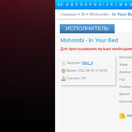
0-9
A
B
C
D
E
F
G
H
I
J
K
L
M
N
O
главная
»
M
»
Mohombi
- In Your B
ИСПОЛНИТЕЛЬ
Mohombi - In Your Bed
Для прослушивания музыки необходим
Категор
Alex_tj
Загрузил:
Жанр:
Время: 2011-08-05 17:30:52
Альбом:
Скачано: 197
Год:
Размер:
Время:
Качеств
ск