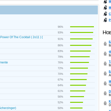
М
М
С
Р
96%
Нов
93%
ower Of The Cocktail ( 2o11 ) [
91%
Б
M
86%
83%
Ф
M
79%
Т
emente
76%
M
72%
Б
70%
A
67%
М
Ч
64%
61%
D
M
56%
K
52%
D
Scherzinger)
50%