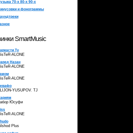
узыка 70-х 80-х 90-х
инусовки и фонограммы
аундтреки
азное
инки SmartMusic
аркасти Ту
isTeR-ALONE
аред Назан
isTeR-ALONE
амом
isTeR-ALONE
евафо
LIJON-YUSUPOV. TJ
ариям
абор Юсуфи
iss
isTeR-ALONE
hudo
ilshod Plus