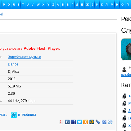
P
Q
R
S
T
U
V
W
X
Y
Z
А
Б
В
Г
Д
Е
Ж
З
И
К
Л
М
Н
О
П
ed
Ре
Ка
о установить
Adobe Flash Player
.
ия:
Зарубежная музыка
Бу
Dance
Н
Dj Alex
альб
2011
Кат
5,19 МБ
2:36
Т
о:
44 kHz, 279 kbps
Р
З
ачать
в плейлист
В
У