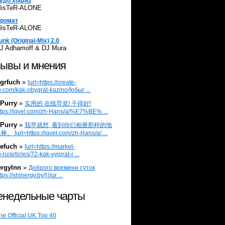
удо хофиз
isTeR-ALONE
ромат
isTeR-ALONE
unk (Original-Mix) 2.0
J Adhamoff & DJ Mura
ывы и мнения
grfuch
»
[url=https://create-
.com/kak-obygrat-kazino/]обыг ...
Purry
»
实用的 在线导览! 干得好!
ttps://iqvel.com/zh-Hans/a/%E7%BE% ...
Purry
»
我早就想, 看到你们相册那样的地
 [url=https://iqvel.com/zh-Hans/a/ ...
efuch
»
[url=https://market-
.ru/articles/72-kak-vyigrat-r ...
ergylnn
»
Доброго времени суток
tps://shinergy.by/].[/ur ...
недельные чарты
he Official UK Top 40