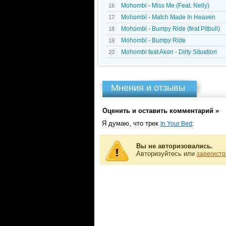
Mohombi - Miss Me (Feat. Nelly)
16
Mohombi - Match Made In Heaven
17
Mohombi - Bumpy Ride (feat Pitbull)
18
Mohombi - Bumpy Ride
19
Mohombi feat Akon - Dirty Situation
20
Мнения и отзывы
Оценить и оставить комментарий »
Я думаю, что трек
:
In Your Bed
Вы не авторизовались.
Авторизуйтесь или
зарегистр