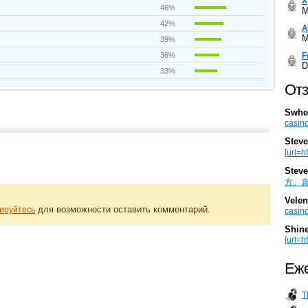
Х
46%
M
42%
А
M
39%
F
36%
D
33%
Отз
Swhe
casino
Steve
[url=h
Steve
方。真棒。
Velen
для возможности оставить комментарий.
ируйтесь
casino
Shin
[url=ht
Еже
T