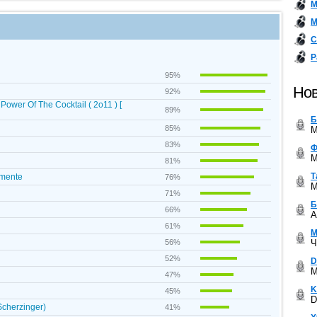
М
М
С
Р
95%
Нов
92%
ower Of The Cocktail ( 2o11 ) [
89%
Б
85%
M
83%
Ф
M
81%
Т
emente
76%
M
71%
Б
66%
A
61%
М
Ч
56%
52%
D
M
47%
K
45%
D
Scherzinger)
41%