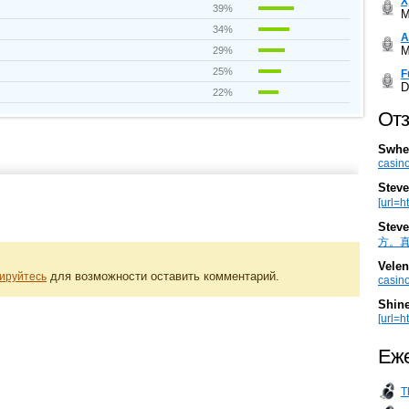
Х
39%
M
34%
А
M
29%
25%
F
D
22%
Отз
Swhe
casino
Steve
[url=h
Steve
方。真棒。
Velen
для возможности оставить комментарий.
ируйтесь
casino
Shin
[url=ht
Еже
T