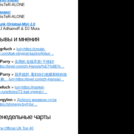
удо хофиз
isTeR-ALONE
ромат
isTeR-ALONE
unk (Original-Mix) 2.0
J Adhamoff & DJ Mura
ывы и мнения
grfuch
»
[url=https://create-
.com/kak-obygrat-kazino/]обыг ...
Purry
»
实用的 在线导览! 干得好!
ttps://iqvel.com/zh-Hans/a/%E7%BE% ...
Purry
»
我早就想, 看到你们相册那样的地
 [url=https://iqvel.com/zh-Hans/a/ ...
efuch
»
[url=https://market-
.ru/articles/72-kak-vyigrat-r ...
ergylnn
»
Доброго времени суток
tps://shinergy.by/].[/ur ...
недельные чарты
he Official UK Top 40