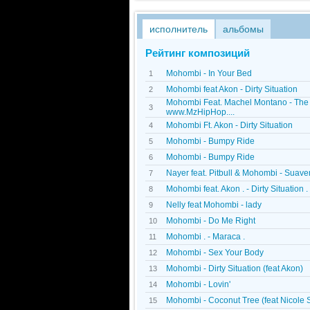
исполнитель
альбомы
Рейтинг композиций
Mohombi - In Your Bed
1
Mohombi feat Akon - Dirty Situation
2
Mohombi Feat. Machel Montano - The P
3
www.MzHipHop....
Mohombi Ft. Akon - Dirty Situation
4
Mohombi - Bumpy Ride
5
Mohombi - Bumpy Ride
6
Nayer feat. Pitbull & Mohombi - Suav
7
Mohombi feat. Akon . - Dirty Situation .
8
Nelly feat Mohombi - lady
9
Mohombi - Do Me Right
10
Mohombi . - Maraca .
11
Mohombi - Sex Your Body
12
Mohombi - Dirty Situation (feat Akon)
13
Mohombi - Lovin'
14
Mohombi - Coconut Tree (feat Nicole 
15