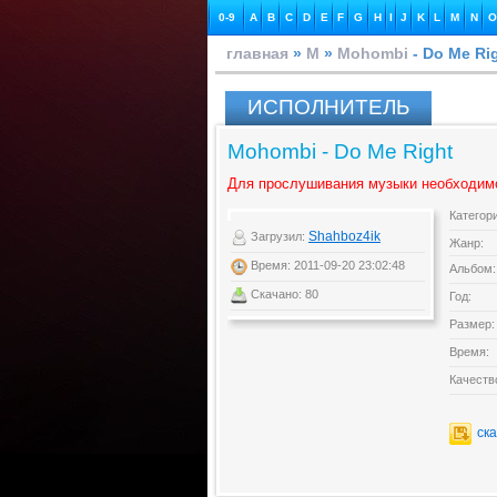
0-9
A
B
C
D
E
F
G
H
I
J
K
L
M
N
O
главная
»
M
»
Mohombi
- Do Me Ri
ИСПОЛНИТЕЛЬ
Mohombi - Do Me Right
Для прослушивания музыки необходим
Категор
Shahboz4ik
Загрузил:
Жанр:
Время: 2011-09-20 23:02:48
Альбом:
Скачано: 80
Год:
Размер:
Время:
Качеств
ск