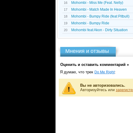
Mohombi - Miss Me (Feat. Nelly)
16
Mohombi - Match Made In Heaven
17
Mohombi - Bumpy Ride (feat Pitbull)
18
Mohombi - Bumpy Ride
19
Mohombi feat Akon - Dirty Situation
20
Мнения и отзывы
Оценить и оставить комментарий »
Я думаю, что трек
:
Do Me Right
Вы не авторизовались.
Авторизуйтесь или
зарегистр