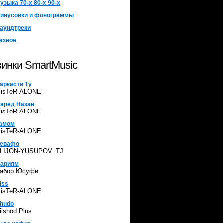
узыка 70-х 80-х 90-х
инусовки и фонограммы
аундтреки
азное
инки SmartMusic
аркасти Ту
isTeR-ALONE
аред Назан
isTeR-ALONE
амом
isTeR-ALONE
евафо
LIJON-YUSUPOV. TJ
ариям
абор Юсуфи
iss
isTeR-ALONE
hudo
ilshod Plus