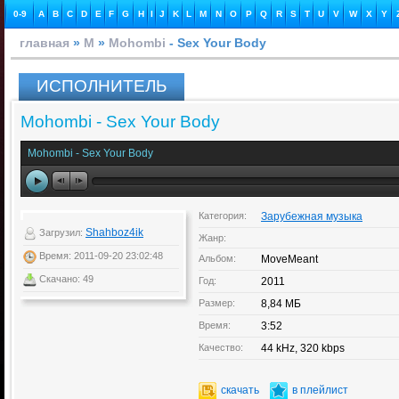
0-9
A
B
C
D
E
F
G
H
I
J
K
L
M
N
O
P
Q
R
S
T
U
V
W
X
Y
главная
»
M
»
Mohombi
- Sex Your Body
ИСПОЛНИТЕЛЬ
Mohombi - Sex Your Body
Mohombi - Sex Your Body
Категория:
Зарубежная музыка
Shahboz4ik
Загрузил:
Жанр:
Время: 2011-09-20 23:02:48
Альбом:
MoveMeant
Скачано: 49
Год:
2011
Размер:
8,84 МБ
Время:
3:52
Качество:
44 kHz, 320 kbps
скачать
в плейлист