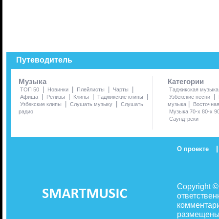
Путеводитель
Музыка
Категории
|
|
|
|
ТОП 50
Новинки
Плейлисты
Чарты
Таджикская музыка
|
|
|
|
|
Афиша
Релизы
Клипы
Таджикские клипы
Узбекские песни
|
|
|
Узбекские клипы
Слушать музыку
Слушать
музыка
Восточна
радио
Музыка 70-х 80-х 9
Саундтреки
|
О проекте
Copyright 
ответствен
комментари
размещены 