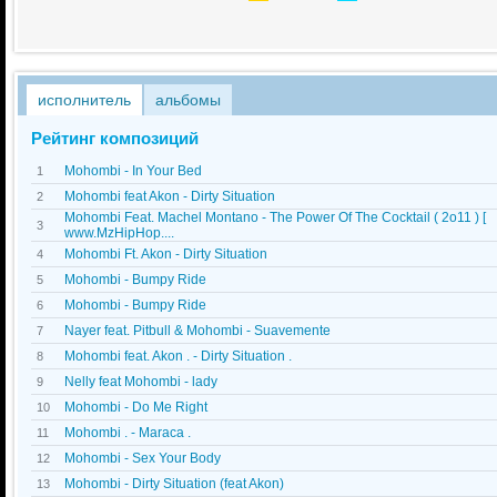
исполнитель
альбомы
Рейтинг композиций
Mohombi - In Your Bed
1
Mohombi feat Akon - Dirty Situation
2
Mohombi Feat. Machel Montano - The Power Of The Cocktail ( 2o11 ) [
3
www.MzHipHop....
Mohombi Ft. Akon - Dirty Situation
4
Mohombi - Bumpy Ride
5
Mohombi - Bumpy Ride
6
Nayer feat. Pitbull & Mohombi - Suavemente
7
Mohombi feat. Akon . - Dirty Situation .
8
Nelly feat Mohombi - lady
9
Mohombi - Do Me Right
10
Mohombi . - Maraca .
11
Mohombi - Sex Your Body
12
Mohombi - Dirty Situation (feat Akon)
13