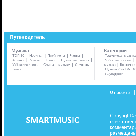
Путеводитель
Музыка
Категории
|
|
|
|
ТОП 50
Новинки
Плейлисты
Чарты
Таджикская музыка
|
|
|
|
|
Афиша
Релизы
Клипы
Таджикские клипы
Узбекские песни
|
|
|
Узбекские клипы
Слушать музыку
Слушать
музыка
Восточна
радио
Музыка 70-х 80-х 9
Саундтреки
|
О проекте
Copyright 
ответствен
комментари
размещены 