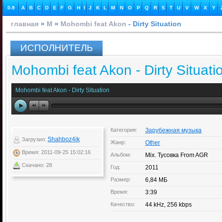
0-9
A
B
C
D
E
F
G
H
I
J
K
L
M
N
O
P
Q
R
S
T
U
V
W
X
Y
главная
»
M
»
Mohombi feat Akon
- Dirty Situation
ИСПОЛНИТЕЛЬ
Mohombi feat Akon - Dirty Situati
Mohombi feat Akon - Dirty Situation
Категория:
Зарубежная музыка
Shahboz4ik
Загрузил:
Жанр:
Other
Время: 2011-09-25 15:02:16
Альбом:
Mix. Тусовка From AGR
Скачано: 28
Год:
2011
Размер:
6,84 МБ
Время:
3:39
Качество:
44 kHz, 256 kbps