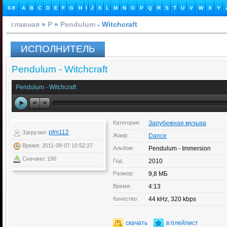
0-9
A
B
C
D
E
F
G
H
I
J
K
L
M
N
O
P
Q
R
S
T
U
V
W
X
Y
главная
»
P
»
Pendulum
- Witchcraft
ИСПОЛНИТЕЛЬ
Pendulum - Witchcraft
Pendulum - Witchcraft
Категория:
Зарубежная музыка
pfm112
Загрузил:
Жанр:
Dance
Время: 2011-08-07 10:52:27
Альбом:
Pendulum - Immersion
Скачано: 190
Год:
2010
Размер:
9,8 МБ
Время:
4:13
Качество:
44 kHz, 320 kbps
скачать
в плейлист