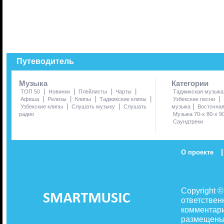
Путеводитель
Музыка
Категории
|
|
|
|
ТОП 50
Новинки
Плейлисты
Чарты
Таджикская музыка
|
|
|
|
|
Афиша
Релизы
Клипы
Таджикские клипы
Узбекские песни
|
|
|
Узбекские клипы
Слушать музыку
Слушать
музыка
Восточна
радио
Музыка 70-х 80-х 9
Саундтреки
|
О проекте
Copyright 
ответствен
комментари
размещены 