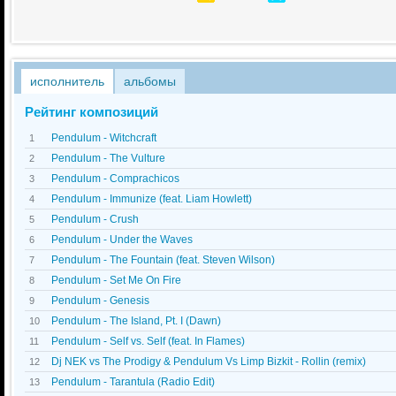
исполнитель
альбомы
Рейтинг композиций
Pendulum - Witchcraft
1
Pendulum - The Vulture
2
Pendulum - Comprachicos
3
Pendulum - Immunize (feat. Liam Howlett)
4
Pendulum - Crush
5
Pendulum - Under the Waves
6
Pendulum - The Fountain (feat. Steven Wilson)
7
Pendulum - Set Me On Fire
8
Pendulum - Genesis
9
Pendulum - The Island, Pt. I (Dawn)
10
Pendulum - Self vs. Self (feat. In Flames)
11
Dj NEK vs The Prodigy & Pendulum Vs Limp Bizkit - Rollin (remix)
12
Pendulum - Tarantula (Radio Edit)
13