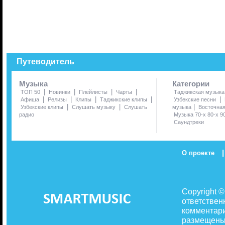
Путеводитель
Музыка
Категории
|
|
|
|
ТОП 50
Новинки
Плейлисты
Чарты
Таджикская музыка
|
|
|
|
|
Афиша
Релизы
Клипы
Таджикские клипы
Узбекские песни
|
|
|
Узбекские клипы
Слушать музыку
Слушать
музыка
Восточна
радио
Музыка 70-х 80-х 9
Саундтреки
|
О проекте
Copyright 
ответствен
комментари
размещены 