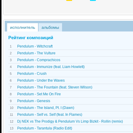
исполнитель
альбомы
Рейтинг композиций
Pendulum - Witchcraft
1
Pendulum - The Vulture
2
Pendulum - Comprachicos
3
Pendulum - Immunize (feat. Liam Howlett)
4
Pendulum - Crush
5
Pendulum - Under the Waves
6
Pendulum - The Fountain (feat. Steven Wilson)
7
Pendulum - Set Me On Fire
8
Pendulum - Genesis
9
Pendulum - The Island, Pt. I (Dawn)
10
Pendulum - Self vs. Self (feat. In Flames)
11
Dj NEK vs The Prodigy & Pendulum Vs Limp Bizkit - Rollin (remix)
12
Pendulum - Tarantula (Radio Edit)
13