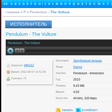
0-9
A
B
C
D
E
F
G
H
I
J
K
L
M
N
O
P
Q
R
S
T
U
V
W
X
Y
главная
»
P
»
Pendulum
- The Vulture
ИСПОЛНИТЕЛЬ
Pendulum - The Vulture
Pendulum - The Vulture
Категория:
Зарубежная музыка
pfm112
Загрузил:
Жанр:
Dance
Время: 2011-08-07 10:51:08
Альбом:
Pendulum - Immersion
Скачано: 73
Год:
2010
Размер:
9,43 МБ
Время:
4:03
Качество:
44 kHz, 320 kbps
скачать
в плейлист