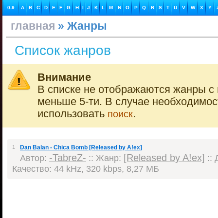
0-9
A
B
C
D
E
F
G
H
I
J
K
L
M
N
O
P
Q
R
S
T
U
V
W
X
Y
главная
» Жанры
Список жанров
Внимание
В списке не отображаются жанры с 
меньше 5-ти. В случае необходимо
использовать
.
поиск
1
Dan Balan - Chica Bomb [Released by A!ex]
-TabreZ-
[Released by A!ex]
Автор:
:: Жанр:
:: 
Качество: 44 kHz, 320 kbps, 8,27 МБ