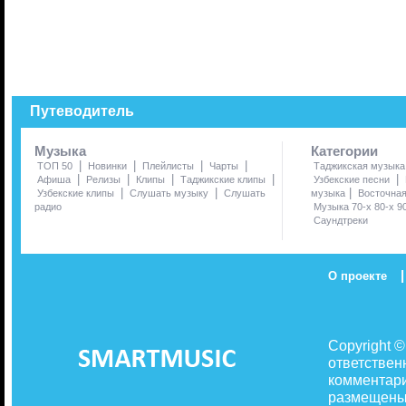
Путеводитель
Музыка
Категории
|
|
|
|
ТОП 50
Новинки
Плейлисты
Чарты
Таджикская музыка
|
|
|
|
|
Афиша
Релизы
Клипы
Таджикские клипы
Узбекские песни
|
|
|
Узбекские клипы
Слушать музыку
Слушать
музыка
Восточна
радио
Музыка 70-х 80-х 9
Саундтреки
|
О проекте
Copyright 
ответствен
комментари
размещены 