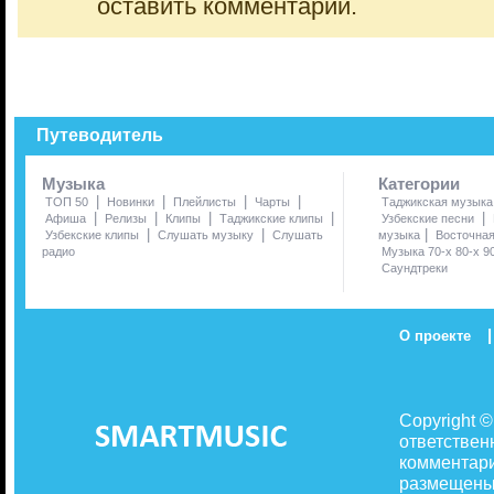
оставить комментарий.
Путеводитель
Музыка
Категории
|
|
|
|
ТОП 50
Новинки
Плейлисты
Чарты
Таджикская музыка
|
|
|
|
|
Афиша
Релизы
Клипы
Таджикские клипы
Узбекские песни
|
|
|
Узбекские клипы
Слушать музыку
Слушать
музыка
Восточна
радио
Музыка 70-х 80-х 9
Саундтреки
|
О проекте
Copyright 
ответствен
комментари
размещены 