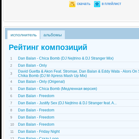
скачать
в плейлист
исполнитель
альбомы
Рейтинг композиций
Dan Balan - Chica Bomb (DJ Nejtrino & DJ Stranger Mix)
1
Dan Balan - Only
2
David Guetta & Akon Feat. Stromae, Dan Balan & Eddy Wata - Alors On
3
Chika Bomb (DJ M-Xpress Mash Up Mix)
Dan Balan - Only (Origenal)
4
Dan Balan - Chica Bomb (Медленная версия)
5
Dan Balan - Freedom
6
Dan Balan - Justify Sex (DJ Nejtrino & DJ Stranger feat. A...
7
Dan Balan - Freedom
8
Dan Balan - Freedom
9
Dan Balan - Freedom
10
Dan Balan - Friday Night
11
Dan Balan - Crazy Loop
12