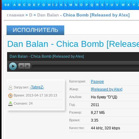
0-9
A
B
C
D
E
F
G
H
I
J
K
L
M
N
O
P
Q
R
S
T
U
V
W
X
Y
главная
»
D
»
Dan Balan
- Chica Bomb [Released by A!ex]
ИСПОЛНИТЕЛЬ
Dan Balan - Chica Bomb [Release
Dan Balan - Chica Bomb [Released by A!ex]
Категория:
Разное
-TabreZ-
Загрузил:
Жанр:
[Released by A!ex]
Время: 2013-04-17 16:20:13
Альбом:
На букву "D"(Д)
Скачано: 24
Год:
2011
Размер:
8,27 МБ
Время:
3:35
Качество:
44 kHz, 320 kbps