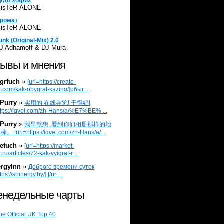
удо хофиз
isTeR-ALONE
ромат
isTeR-ALONE
unk (Original-Mix) 2.0
J Adhamoff & DJ Mura
ывы и мнения
grfuch
»
[url=https://create-
.com/kak-obygrat-kazino/]обыг ...
Purry
»
实用的 在线导览! 干得好!
ttps://iqvel.com/zh-Hans/a/%E7%BE% ...
Purry
»
我早就想, 看到你们相册那样的地
 [url=https://iqvel.com/zh-Hans/a/ ...
efuch
»
[url=https://market-
.ru/articles/72-kak-vyigrat-r ...
ergylnn
»
Доброго времени суток
tps://shinergy.by/].[/ur ...
недельные чарты
he Official UK Top 40