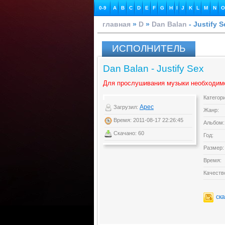
0-9
A
B
C
D
E
F
G
H
I
J
K
L
M
N
O
главная
»
D
»
Dan Balan
- Justify S
ИСПОЛНИТЕЛЬ
Dan Balan - Justify Sex
Для прослушивания музыки необходим
Категор
Apec
Загрузил:
Жанр:
Время: 2011-08-17 22:26:45
Альбом:
Скачано: 60
Год:
Размер:
Время:
Качеств
ск