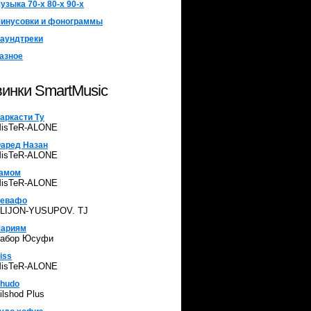
узыка 70-х 80-х 90-х
инусовки и фонограммы
аундтреки
азное
инки SmartMusic
аркасти Ту
isTeR-ALONE
аред Назан
isTeR-ALONE
амом
isTeR-ALONE
евафо
LIJON-YUSUPOV. TJ
ариям
абор Юсуфи
iss
isTeR-ALONE
hudo
ilshod Plus