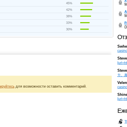
Х
45%
M
42%
А
M
38%
F
33%
D
30%
Отз
Swhe
casino
Steve
[url=h
Steve
方。真棒。
Velen
для возможности оставить комментарий.
ируйтесь
casino
Shin
[url=ht
Еже
T