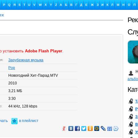
P
Q
R
S
T
U
V
W
X
Y
Z
А
Б
В
Г
Д
Е
Ж
З
И
К
Л
М
Н
О
П
ex
Ре
Ка
о установить
Adobe Flash Player
.
ия:
Зарубежная музыка
Бу
Pop
Н
Новогодний Хит-Парад MTV
альб
2010
Кат
3,21 МБ
3:30
Т
о:
44 kHz, 128 kbps
Р
З
ачать
в плейлист
В
У