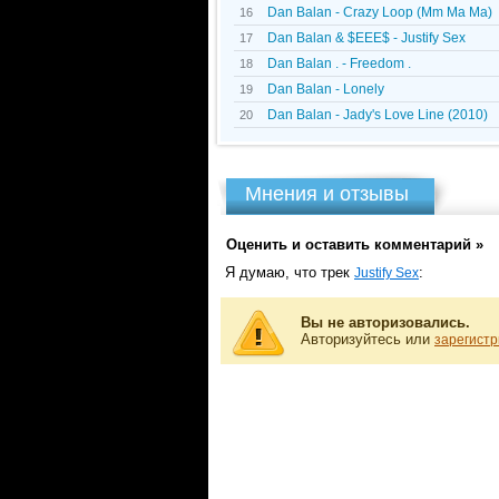
Dan Balan - Crazy Loop (Mm Ma Ma)
16
Dan Balan & $EEE$ - Justify Sex
17
Dan Balan . - Freedom .
18
Dan Balan - Lonely
19
Dan Balan - Jady's Love Line (2010)
20
Мнения и отзывы
Оценить и оставить комментарий »
Я думаю, что трек
:
Justify Sex
Вы не авторизовались.
Авторизуйтесь или
зарегистр