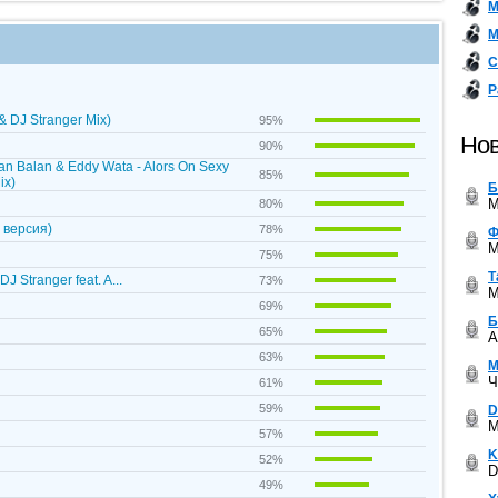
М
М
С
Р
& DJ Stranger Mix)
95%
Нов
90%
an Balan & Eddy Wata - Alors On Sexy
85%
ix)
Б
M
80%
 версия)
78%
Ф
M
75%
Т
DJ Stranger feat. A...
73%
M
69%
Б
65%
A
63%
М
Ч
61%
59%
D
M
57%
K
52%
D
49%