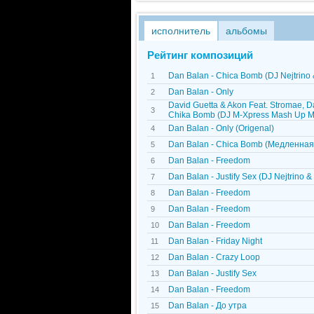
исполнитель
альбомы
Рейтинг композиций
Dan Balan - Chica Bomb (DJ Nejtrino 
1
Dan Balan - Only
2
David Guetta & Akon Feat. Stromae, D
3
Chika Bomb (DJ M-Xpress Mash Up M
Dan Balan - Only (Origenal)
4
Dan Balan - Chica Bomb (Медленная
5
Dan Balan - Freedom
6
Dan Balan - Justify Sex (DJ Nejtrino & 
7
Dan Balan - Freedom
8
Dan Balan - Freedom
9
Dan Balan - Freedom
10
Dan Balan - Friday Night
11
Dan Balan - Crazy Loop
12
Dan Balan - Justify Sex
13
Dan Balan - Freedom
14
Dan Balan - До утра
15