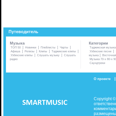
Путеводитель
Музыка
Категории
|
|
|
|
ТОП 50
Новинки
Плейлисты
Чарты
Таджикская музыка
|
|
|
|
|
Афиша
Релизы
Клипы
Таджикские клипы
Узбекские песни
|
|
|
Узбекские клипы
Слушать музыку
Слушать
музыка
Восточна
радио
Музыка 70-х 80-х 9
Саундтреки
|
О проекте
Copyright 
ответствен
комментари
размещены 