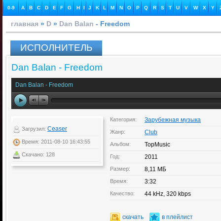
0-9
A
B
C
D
E
F
G
H
I
J
K
L
M
N
O
P
Q
R
S
T
U
V
W
X
Y
главная
»
D
»
Dan Balan
- Freedom
ИСПОЛНИТЕЛЬ
Dan Balan - Freedom
Dan Balan - Freedom
Категория:
Зарубежная музыка
Ceaser
Загрузил:
Жанр:
Club
Время: 2011-08-10 16:43:55
Альбом:
TopMusic
Скачано: 128
Год:
2011
Размер:
8,11 МБ
Время:
3:32
Качество:
44 kHz, 320 kbps
скачать
в плейлист