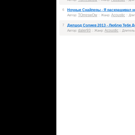
6
Ночные Снайперы - Я раскрашивал н
TOrreswOw
Acoustic
Автор:
:: Жанр:
:: Дли
7
Дилшод Солиев 2013 - Люблю Тебя До
daler93
Acoustic
Автор:
:: Жанр:
:: Длитель