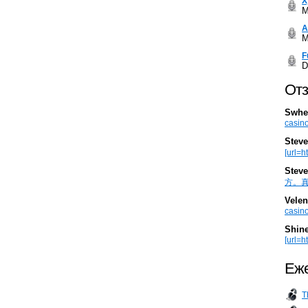
Х
M
А
M
F
D
Отз
Swhe
casino
Steve
[url=h
Steve
方。真棒。
Velen
casino
Shin
[url=ht
Еже
T