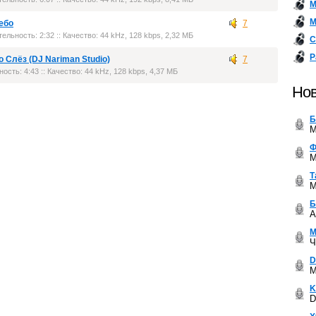
М
М
ебо
7
тельность: 2:32 :: Качество: 44 kHz, 128 kbps, 2,32 МБ
С
Р
 Слёз (DJ Nariman Studio)
7
ность: 4:43 :: Качество: 44 kHz, 128 kbps, 4,37 МБ
Нов
Б
M
Ф
M
Т
M
Б
A
М
Ч
D
M
K
D