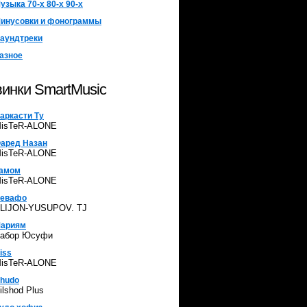
узыка 70-х 80-х 90-х
инусовки и фонограммы
аундтреки
азное
инки SmartMusic
аркасти Ту
isTeR-ALONE
аред Назан
isTeR-ALONE
амом
isTeR-ALONE
евафо
LIJON-YUSUPOV. TJ
ариям
абор Юсуфи
iss
isTeR-ALONE
hudo
ilshod Plus