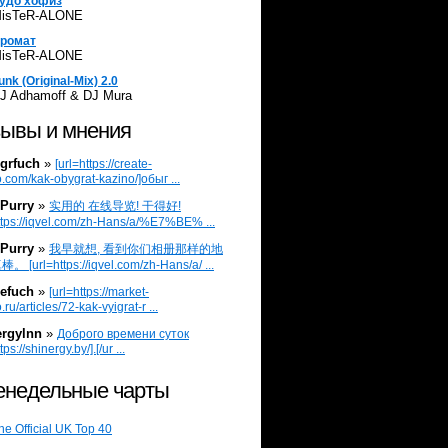
удо хофиз
isTeR-ALONE
ромат
isTeR-ALONE
unk (Original-Mix) 2.0
J Adhamoff & DJ Mura
ывы и мнения
grfuch
»
[url=https://create-
.com/kak-obygrat-kazino/]обыг ...
Purry
»
实用的 在线导览! 干得好!
ttps://iqvel.com/zh-Hans/a/%E7%BE% ...
Purry
»
我早就想, 看到你们相册那样的地
 [url=https://iqvel.com/zh-Hans/a/ ...
efuch
»
[url=https://market-
.ru/articles/72-kak-vyigrat-r ...
ergylnn
»
Доброго времени суток
tps://shinergy.by/].[/ur ...
недельные чарты
he Official UK Top 40