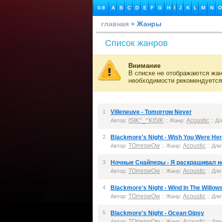
0-9
A
B
C
D
E
F
G
H
I
J
K
L
M
N
O
главная
» Жанры
Список жанров
Внимание
В списке не отображаются жан
необходимости рекомендуется
1
Villeneuve - Tomorrow Never
ISIK^_^KISIK
Acoustic
Автор:
:: Жанр:
:: Дл
2
Blackmore's Night - Wish You Were He
TOrreswOw
Acoustic
Автор:
:: Жанр:
:: Дли
3
Ночные Снайперы - Я раскрашивал н
TOrreswOw
Acoustic
Автор:
:: Жанр:
:: Дли
4
Blackmore's Night - Wind In The Willow
TOrreswOw
Acoustic
Автор:
:: Жанр:
:: Дли
5
Blackmore's Night - Ocean Gipsy
TOrreswOw
Acoustic
Автор:
:: Жанр:
:: Дли