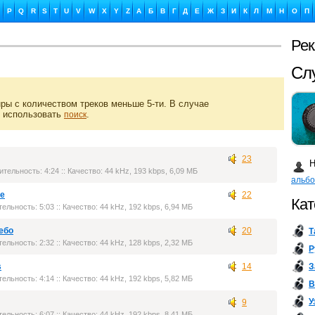
P
Q
R
S
T
U
V
W
X
Y
Z
А
Б
В
Г
Д
Е
Ж
З
И
К
Л
М
Н
О
П
Ре
Сл
ры с количеством треков меньше 5-ти. В случае
 использовать
.
поиск
Ка
23
Н
ительность: 4:24 :: Качество: 44 kHz, 193 kbps, 6,09 МБ
альб
re
22
Кат
тельность: 5:03 :: Качество: 44 kHz, 192 kbps, 6,94 МБ
ебо
20
Т
Бу
тельность: 2:32 :: Качество: 44 kHz, 128 kbps, 2,32 МБ
Р
З
s
14
тельность: 4:14 :: Качество: 44 kHz, 192 kbps, 5,82 МБ
В
У
9
тельность: 6:07 :: Качество: 44 kHz, 192 kbps, 8,41 МБ