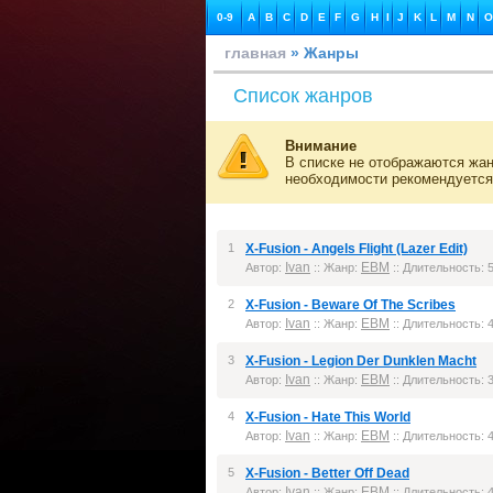
0-9
A
B
C
D
E
F
G
H
I
J
K
L
M
N
O
главная
» Жанры
Список жанров
Внимание
В списке не отображаются жан
необходимости рекомендуется
1
X-Fusion - Angels Flight (Lazer Edit)
Ivan
EBM
Автор:
:: Жанр:
:: Длительность: 5
2
X-Fusion - Beware Of The Scribes
Ivan
EBM
Автор:
:: Жанр:
:: Длительность: 4
3
X-Fusion - Legion Der Dunklen Macht
Ivan
EBM
Автор:
:: Жанр:
:: Длительность: 3
4
X-Fusion - Hate This World
Ivan
EBM
Автор:
:: Жанр:
:: Длительность: 4
5
X-Fusion - Better Off Dead
Ivan
EBM
Автор:
:: Жанр:
:: Длительность: 4