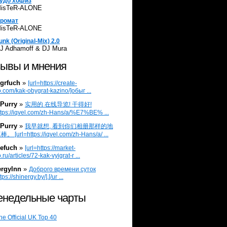
удо хофиз
isTeR-ALONE
ромат
isTeR-ALONE
unk (Original-Mix) 2.0
J Adhamoff & DJ Mura
ывы и мнения
grfuch
»
[url=https://create-
.com/kak-obygrat-kazino/]обыг ...
Purry
»
实用的 在线导览! 干得好!
ttps://iqvel.com/zh-Hans/a/%E7%BE% ...
Purry
»
我早就想, 看到你们相册那样的地
 [url=https://iqvel.com/zh-Hans/a/ ...
efuch
»
[url=https://market-
.ru/articles/72-kak-vyigrat-r ...
ergylnn
»
Доброго времени суток
tps://shinergy.by/].[/ur ...
недельные чарты
he Official UK Top 40