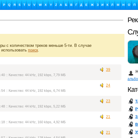
P
Q
R
S
T
U
V
W
X
Y
Z
А
Б
В
Г
Д
Е
Ж
З
И
К
Л
М
Н
О
П
Ре
Сл
ры с количеством треков меньше 5-ти. В случае
 использовать
.
поиск
Ка
39
Н
:40 :: Качество: 44 kHz, 192 kbps, 7,79 МБ
альб
24
Кат
:54 :: Качество: 44 kHz, 192 kbps, 6,74 МБ
23
Т
Бу
:48 :: Качество: 44 kHz, 192 kbps, 5,22 МБ
Р
З
21
:18 :: Качество: 44 kHz, 160 kbps, 4,92 МБ
В
У
21
:57 :: Качество: 44 kHz, 128 kbps, 4,54 МБ