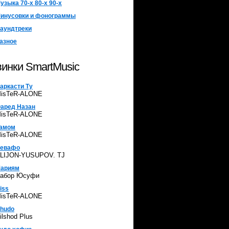
узыка 70-х 80-х 90-х
инусовки и фонограммы
аундтреки
азное
инки SmartMusic
аркасти Ту
isTeR-ALONE
аред Назан
isTeR-ALONE
амом
isTeR-ALONE
евафо
LIJON-YUSUPOV. TJ
ариям
абор Юсуфи
iss
isTeR-ALONE
hudo
ilshod Plus