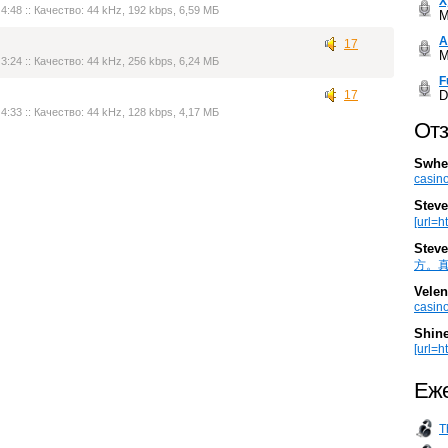
Х
4:48 :: Качество: 44 kHz, 192 kbps, 6,59 МБ
M
А
17
M
3:24 :: Качество: 44 kHz, 256 kbps, 6,24 МБ
F
D
17
4:33 :: Качество: 44 kHz, 128 kbps, 4,17 МБ
Отз
Swhe
casino
Steve
[url=h
Steve
方。真棒。
Velen
casino
Shin
[url=ht
Еже
T