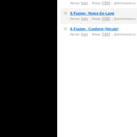
Ivan
EBM
Автор:
:: Жанр:
:: Длительность: 
15
X-Fusion - Noise-Ee-Land
Ivan
EBM
Автор:
:: Жанр:
:: Длительность: 
16
X-Fusion - Conform (Vocalz)
Ivan
EBM
Автор:
:: Жанр:
:: Длительность: 