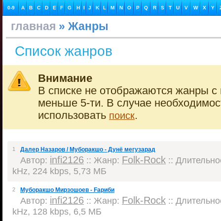
0-9
A
B
C
D
E
F
G
H
I
J
K
L
M
N
O
P
Q
R
S
T
U
V
W
X
Y
главная
» Жанры
Список жанров
Внимание
В списке не отображаются жанры с 
меньше 5-ти. В случае необходимо
использовать
.
поиск
1
Далер Назаров / Муборакшо - Дунё мегузарад
infi2126
Folk-Rock
Автор:
:: Жанр:
:: Длительнос
kHz, 224 kbps, 5,73 МБ
2
Муборакшо Мирзошоев - Fариби
infi2126
Folk-Rock
Автор:
:: Жанр:
:: Длительнос
kHz, 128 kbps, 6,5 МБ