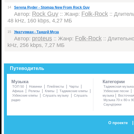
14
Serena Ryder - Stompa New From Rock Guy
Rock Guy
Folk-Rock
Автор:
:: Жанр:
:: Длитель
48 kHz, 160 kbps, 4,27 МБ
15
Уматурман - Танцуй Муза
proteus
Folk-Rock
Автор:
:: Жанр:
:: Длительнос
kHz, 256 kbps, 7,27 МБ
Путеводитель
Музыка
Категории
|
|
|
|
ТОП 50
Новинки
Плейлисты
Чарты
Таджикская музыка
|
|
|
|
|
Афиша
Релизы
Клипы
Таджикские клипы
Узбекские песни
|
|
|
Узбекские клипы
Слушать музыку
Слушать
музыка
Восточна
радио
Музыка 70-х 80-х 9
Саундтреки
|
О проекте