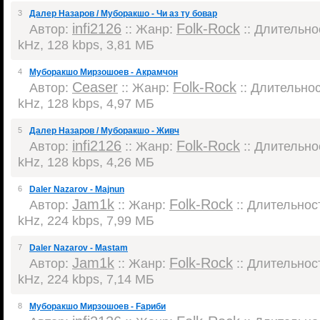
3
Далер Назаров / Муборакшо - Чи аз ту бовар
infi2126
Folk-Rock
Автор:
:: Жанр:
:: Длительнос
kHz, 128 kbps, 3,81 МБ
4
Муборакшо Мирзошоев - Акрамчон
Ceaser
Folk-Rock
Автор:
:: Жанр:
:: Длительност
kHz, 128 kbps, 4,97 МБ
5
Далер Назаров / Муборакшо - Живч
infi2126
Folk-Rock
Автор:
:: Жанр:
:: Длительнос
kHz, 128 kbps, 4,26 МБ
6
Daler Nazarov - Majnun
Jam1k
Folk-Rock
Автор:
:: Жанр:
:: Длительност
kHz, 224 kbps, 7,99 МБ
7
Daler Nazarov - Mastam
Jam1k
Folk-Rock
Автор:
:: Жанр:
:: Длительност
kHz, 224 kbps, 7,14 МБ
8
Муборакшо Мирзошоев - Fариби