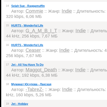
14
Selah Sue - Raggamuffin
Commie
Indie
Автор:
:: Жанр:
:: Длительность: 
320 kbps, 6,06 МБ
15
HURTS - Wonderful Life
G_A_M_B_I_T
Indie
Автор:
:: Жанр:
:: Длитель
44 kHz, 256 kbps, 7,67 МБ
16
HURTS - Wonderful Life
Ceaser
Indie
Автор:
:: Жанр:
:: Длительность: 4:
256 kbps, 7,67 МБ
17
Jet - All You Have To Do
Maggot_Death
Indie
Автор:
:: Жанр:
:: Длитель
44 kHz, 192 kbps, 6,38 МБ
18
Муминат Юсупова - Лакская
-TabreZ-
Indie
Автор:
:: Жанр:
:: Длительность: 
kHz, 160 kbps, 5,26 МБ
19
Jet - Holiday