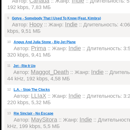
Canada
Indie
Автор:
:: Жанр:
:: Длительность: 5:
192 kbps, 7,83 МБ
9
Gotye - Somebody That I Used To Know (Feat. Kimbra)
Hooy
Indie
Автор:
:: Жанр:
:: Длительность: 4:06
kbps, 9,51 МБ
10
Angus And Julia Stone - Big Jet Plane
Prima
Indie
Автор:
:: Жанр:
:: Длительность: 3:5
320 kbps, 9,41 МБ
11
Jet - Rip It Up
Maggot_Death
Indie
Автор:
:: Жанр:
:: Длитель
44 kHz, 192 kbps, 4,58 МБ
12
L.A. - Stop The Clocks
LLIaX
Indie
Автор:
:: Жанр:
:: Длительность: 3:2
220 kbps, 5,32 МБ
13
Rie Sinclair - No Escape
MaySitora
Indie
Автор:
:: Жанр:
:: Длительность
kHz, 199 kbps, 5,5 МБ