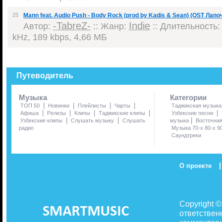
25
Mann feat. Audio Push - Body Rock (prod by Kadis & Sean) (OST Лапо
-TabreZ-
Indie
Автор:
:: Жанр:
:: Длительность: 
kHz, 189 kbps, 4,66 МБ
Путеводитель
Музыка
Категории
|
|
|
|
ТОП 50
Новинки
Плейлисты
Чарты
Таджикская музыка
|
|
|
|
|
Афиша
Релизы
Клипы
Таджикские клипы
Узбекские песни
|
|
|
Узбекские клипы
Слушать музыку
Слушать
музыка
Восточна
радио
Музыка 70-х 80-х 9
Саундтреки
|
О проекте
Copyright 
ответствен