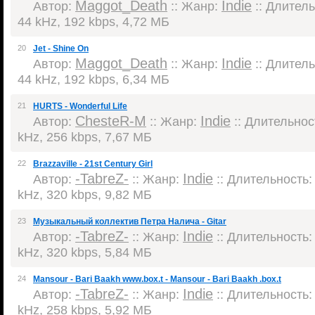
Maggot_Death
Indie
Автор:
:: Жанр:
:: Длитель
44 kHz, 192 kbps, 4,72 МБ
20
Jet - Shine On
Maggot_Death
Indie
Автор:
:: Жанр:
:: Длитель
44 kHz, 192 kbps, 6,34 МБ
21
HURTS - Wonderful Life
ChesteR-M
Indie
Автор:
:: Жанр:
:: Длительност
kHz, 256 kbps, 7,67 МБ
22
Brazzaville - 21st Century Girl
-TabreZ-
Indie
Автор:
:: Жанр:
:: Длительность: 
kHz, 320 kbps, 9,82 МБ
23
Музыкальный коллектив Петра Налича - Gitar
-TabreZ-
Indie
Автор:
:: Жанр:
:: Длительность: 
kHz, 320 kbps, 5,84 МБ
24
Mansour - Bari Baakh www.box.t - Mansour - Bari Baakh .box.t
-TabreZ-
Indie
Автор:
:: Жанр:
:: Длительность: 
kHz, 258 kbps, 5,92 МБ