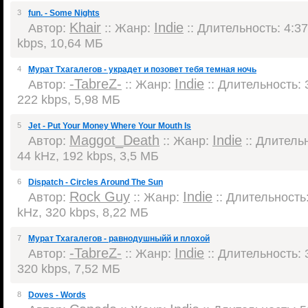
3
fun. - Some Nights
Khair
Indie
Автор:
:: Жанр:
:: Длительность: 4:37
kbps, 10,64 МБ
4
Мурат Тхагалегов - украдет и позовет тебя темная ночь
-TabreZ-
Indie
Автор:
:: Жанр:
:: Длительность: 3
222 kbps, 5,98 МБ
5
Jet - Put Your Money Where Your Mouth Is
Maggot_Death
Indie
Автор:
:: Жанр:
:: Длительн
44 kHz, 192 kbps, 3,5 МБ
6
Dispatch - Circles Around The Sun
Rock Guy
Indie
Автор:
:: Жанр:
:: Длительность:
kHz, 320 kbps, 8,22 МБ
7
Мурат Тхагалегов - равнодушныйй и плохой
-TabreZ-
Indie
Автор:
:: Жанр:
:: Длительность: 3
320 kbps, 7,52 МБ
8
Doves - Words