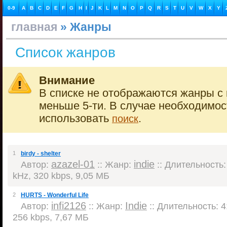
0-9
A
B
C
D
E
F
G
H
I
J
K
L
M
N
O
P
Q
R
S
T
U
V
W
X
Y
главная
» Жанры
Список жанров
Внимание
В списке не отображаются жанры с 
меньше 5-ти. В случае необходимо
использовать
.
поиск
1
birdy - shelter
azazel-01
indie
Автор:
:: Жанр:
:: Длительность: 
kHz, 320 kbps, 9,05 МБ
2
HURTS - Wonderful Life
infi2126
Indie
Автор:
:: Жанр:
:: Длительность: 4:
256 kbps, 7,67 МБ