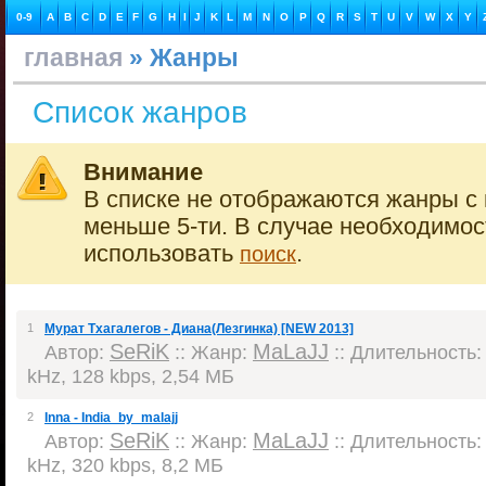
0-9
A
B
C
D
E
F
G
H
I
J
K
L
M
N
O
P
Q
R
S
T
U
V
W
X
Y
главная
» Жанры
Список жанров
Внимание
В списке не отображаются жанры с 
меньше 5-ти. В случае необходимо
использовать
.
поиск
1
Мурат Тхагалегов - Диана(Лезгинка) [NEW 2013]
SeRiK
MaLaJJ
Автор:
:: Жанр:
:: Длительность: 
kHz, 128 kbps, 2,54 МБ
2
Inna - India_by_malajj
SeRiK
MaLaJJ
Автор:
:: Жанр:
:: Длительность: 
kHz, 320 kbps, 8,2 МБ