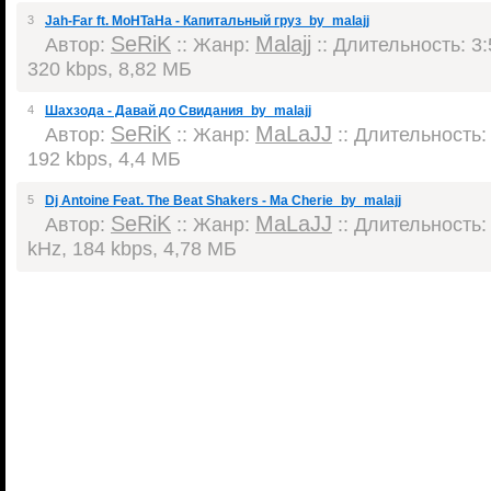
3
Jah-Far ft. MoHTaHa - Капитальный груз_by_malajj
SeRiK
Malajj
Автор:
:: Жанр:
:: Длительность: 3:
320 kbps, 8,82 МБ
4
Шахзода - Давай до Свидания_by_malajj
SeRiK
MaLaJJ
Автор:
:: Жанр:
:: Длительность: 
192 kbps, 4,4 МБ
5
Dj Antoine Feat. The Beat Shakers - Ma Cherie_by_malajj
SeRiK
MaLaJJ
Автор:
:: Жанр:
:: Длительность: 
kHz, 184 kbps, 4,78 МБ