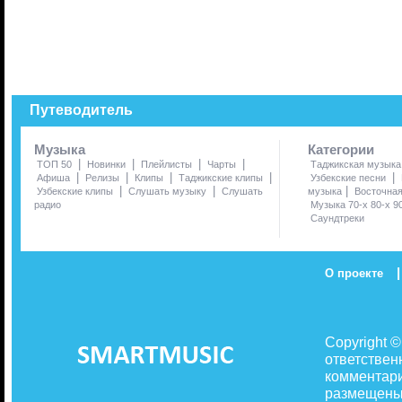
Путеводитель
Музыка
Категории
|
|
|
|
ТОП 50
Новинки
Плейлисты
Чарты
Таджикская музыка
|
|
|
|
|
Афиша
Релизы
Клипы
Таджикские клипы
Узбекские песни
|
|
|
Узбекские клипы
Слушать музыку
Слушать
музыка
Восточна
радио
Музыка 70-х 80-х 9
Саундтреки
|
О проекте
Copyright 
ответствен
комментари
размещены 