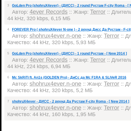
3
GoLden Pro (shohruX4ever) - (ДИСС) - 2 round Рустам F-city Roma - [ 
4ever Records
Terror
Автор:
:: Жанр:
:: Длитель
44 kHz, 320 kbps, 6,15 МБ
4
FOREVER Pro ( shohruX4ever N-one ) - 2 роунд Дисс Да Рустам - F-ci
shohrux4ever.n-one
Terror
Автор:
:: Жанр:
:: Д
Качество: 44 kHz, 320 kbps, 5,93 МБ
5
GoLden Pro (shohruX4ever) - (ДИСС) - 1 round Рустам - [ New 2014 ]
4ever Records
Terror
Автор:
:: Жанр:
:: Длитель
44 kHz, 224 kbps, 6,94 МБ
6
Mc SkRiTi ft. An1s (GOLDEN Pro) - ДиСс да Mc F1RA & SLiVeR 2016
shohrux4ever.n-one
Terror
Автор:
:: Жанр:
:: Д
Качество: 44 kHz, 320 kbps, 5,2 МБ
7
shohruX4ever - ДИСС - 2 роунд Да Рустам F-city Roma - [ New 2014 ]
shohrux4ever.n-one
Terror
Автор:
:: Жанр:
:: Д
Качество: 44 kHz, 160 kbps, 1,95 МБ