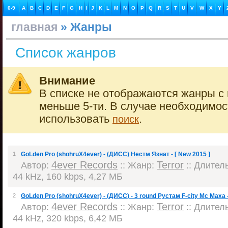
0-9
A
B
C
D
E
F
G
H
I
J
K
L
M
N
O
P
Q
R
S
T
U
V
W
X
Y
главная
» Жанры
Список жанров
Внимание
В списке не отображаются жанры с 
меньше 5-ти. В случае необходимо
использовать
.
поиск
1
GoLden Pro (shohruX4ever) - (ДИСС) Нестм Язнат - [ New 2015 ]
4ever Records
Terror
Автор:
:: Жанр:
:: Длитель
44 kHz, 160 kbps, 4,27 МБ
2
GoLden Pro (shohruX4ever) - (ДИСС) - 3 round Рустам F-city Мс Маха -
4ever Records
Terror
Автор:
:: Жанр:
:: Длитель
44 kHz, 320 kbps, 6,42 МБ