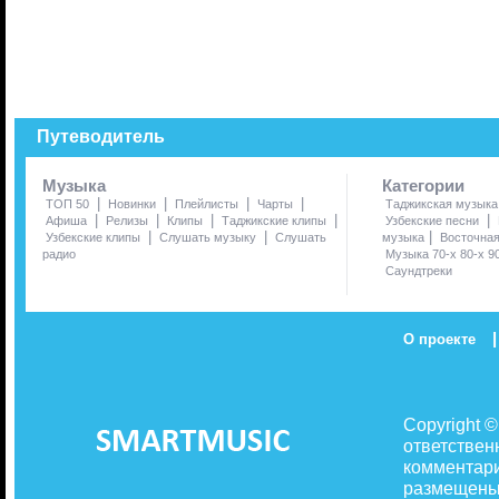
Путеводитель
Музыка
Категории
|
|
|
|
ТОП 50
Новинки
Плейлисты
Чарты
Таджикская музыка
|
|
|
|
|
Афиша
Релизы
Клипы
Таджикские клипы
Узбекские песни
|
|
|
Узбекские клипы
Слушать музыку
Слушать
музыка
Восточна
радио
Музыка 70-х 80-х 9
Саундтреки
|
О проекте
Copyright 
ответствен
комментари
размещены 