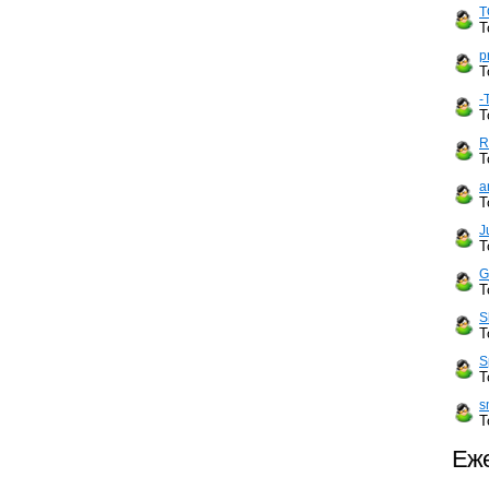
T
Т
p
Т
-
Т
R
Т
a
Т
J
Т
G
Т
S
Т
S
Т
s
Т
Еже