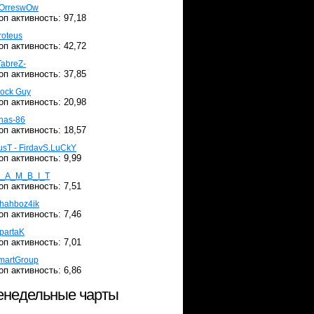
OrreswOw
оп активность: 97,18
roteus
оп активность: 42,72
TabreZ-
оп активность: 37,85
ock Guy
оп активность: 20,98
nas-86
оп активность: 18,57
usT - FirdavS.LuCkY
оп активность: 9,99
_A_M_B_I_T
оп активность: 7,51
hahboz4ik
оп активность: 7,46
partaK
оп активность: 7,01
martGroup
оп активность: 6,86
недельные чарты