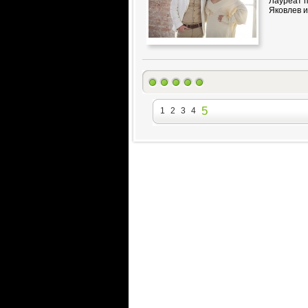
Лауреат 
Яковлев и
5
1
2
3
4