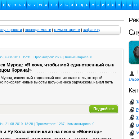
P
Q
R
S
T
U
V
W
X
Y
Z
А
Б
В
Г
Д
Е
Ж
З
И
К
Л
М
Н
О
П
Ре
опулярности
посещаемости
комментариям
алфавиту
|
|
|
Сл
in | 6-08-2011, 15:31 | Просмотров: 2669 | Комментариев: 0
ек Мурод: «Я хочу, чтобы мой единственный сын
Ка
ецом Корана!»
Н
 Мурод, известный таджикский поп-исполнитель, который
альб
но покоряет новые высоты шоу-бизнеса зарубежом, начал петь
Кат
Т
Бу
Подробнее
Р
З
in | 21-08-2010, 18:28 | Просмотров: 1237 | Комментариев: 0
В
в и Ру Кола сняли клип на песню «Монитор»
У