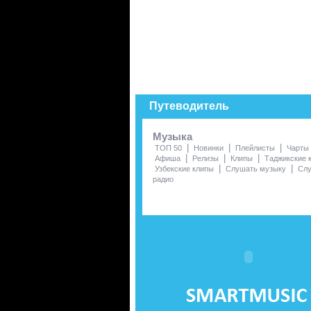
Путеводитель
Музыка
|
|
|
ТОП 50
Новинки
Плейлисты
Чарты
|
|
|
Афиша
Релизы
Клипы
Таджикские 
|
|
Узбекские клипы
Слушать музыку
Сл
радио