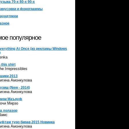
узыка 70-х 80-х 90-х
инусовки и фонограммы
аундтреки
азное
ое популярное
verything At Once (из рекламы Windows
)
enka
n this shirt
he Irrepressibles
шики 2013
игина Амонкулова
узиш (New - 2014)
игина Амонкулова
мри Маъруф
очи Мирзо
а лолазор
амс
уфтам туро бирав 2015 Новинка
игина Амонкулова