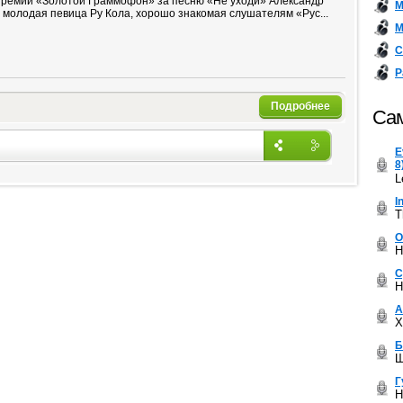
премии «Золотой Граммофон» за песню «Не уходи» Александр
М
 молодая певица Ру Кола, хорошо знакомая слушателям «Рус...
М
С
Р
Подробнее
Сам
E
8
Назад
Вперед
L
I
T
О
Н
С
Н
А
Х
Б
Ш
Г
Н