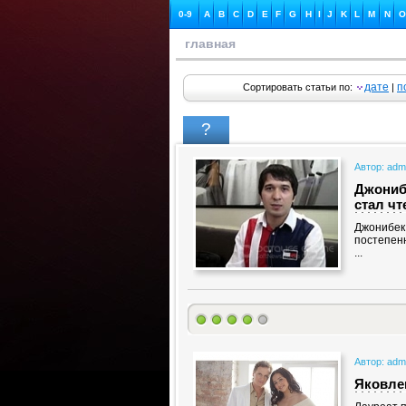
0-9
A
B
C
D
E
F
G
H
I
J
K
L
M
N
O
главная
дате
п
Сортировать статьи по:
|
?
Автор: adm
Джониб
стал чт
Джонибек
постепен
...
Автор: adm
Яковле