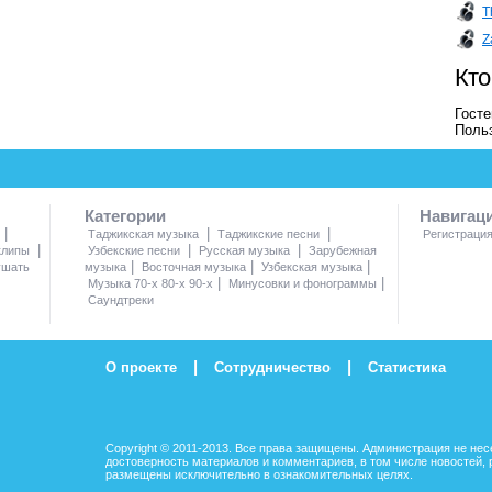
T
Z
Кто
Госте
Польз
Категории
Навигац
|
|
|
Таджикская музыка
Таджикские песни
Регистраци
|
|
|
клипы
Узбекские песни
Русская музыка
Зарубежная
|
|
|
ушать
музыка
Восточная музыка
Узбекская музыка
|
|
Музыка 70-х 80-х 90-х
Минусовки и фонограммы
Саундтреки
|
|
О проекте
Сотрудничество
Статистика
Copyright © 2011-2013. Все права защищены. Администрация не нес
достоверность материалов и комментариев, в том числе новостей, 
размещены исключительно в ознакомительных целях.