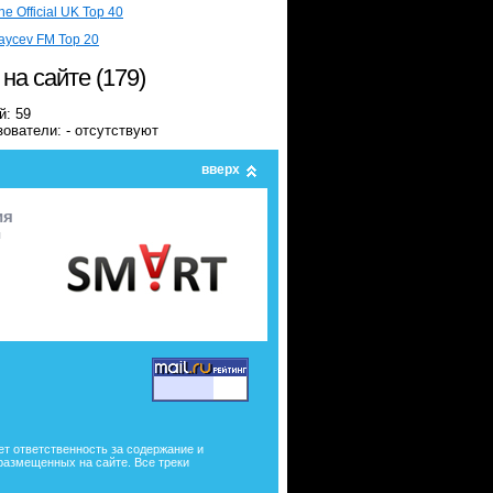
he Official UK Top 40
aycev FM Top 20
 на сайте (179)
й: 59
ователи: - отсутствуют
вверх
ия
я
ет ответственность за содержание и
размещенных на сайте. Все треки