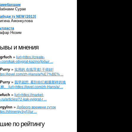
амебахшам
абнами Сурае
абуди ту NEW [2013]
игина Амонкулова
улдаста
афар Нозим
ывы и мнения
grfuch
»
[url=https://create-
.com/kak-obygrat-kazino/]обыг ...
Purry
»
实用的 在线导览! 干得好!
ttps://iqvel.com/zh-Hans/a/%E7%BE% ...
Purry
»
我早就想, 看到你们相册那样的地
 [url=https://iqvel.com/zh-Hans/a/ ...
efuch
»
[url=https://market-
.ru/articles/72-kak-vyigrat-r ...
ergylnn
»
Доброго времени суток
tps://shinergy.by/].[/ur ...
шие по рейтингу