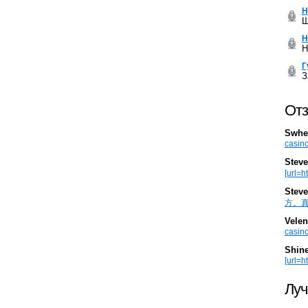
Н
Ш
Н
Н
Г
З
Отз
Swhe
casino
Steve
[url=h
Steve
方。真棒。
Velen
casino
Shin
[url=ht
Луч