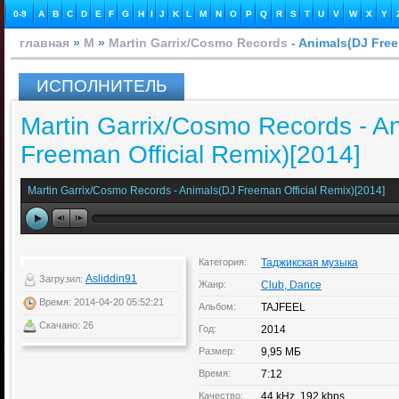
0-9
A
B
C
D
E
F
G
H
I
J
K
L
M
N
O
P
Q
R
S
T
U
V
W
X
Y
главная
»
M
»
Martin Garrix/Cosmo Records
- Animals(DJ Free
ИСПОЛНИТЕЛЬ
Martin Garrix/Cosmo Records - A
Freeman Official Remix)[2014]
Martin Garrix/Cosmo Records - Animals(DJ Freeman Official Remix)[2014]
Категория:
Таджикская музыка
Asliddin91
Загрузил:
Жанр:
Club, Dance
Время: 2014-04-20 05:52:21
Альбом:
TAJFEEL
Скачано: 26
Год:
2014
Размер:
9,95 МБ
Время:
7:12
Качество:
44 kHz, 192 kbps