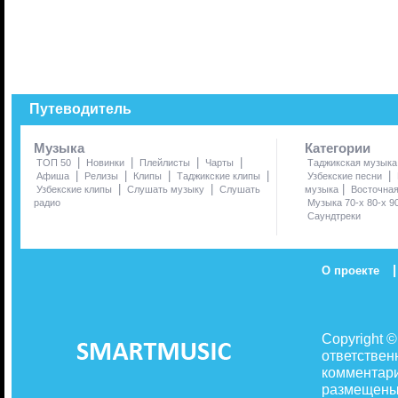
Путеводитель
Музыка
Категории
|
|
|
|
ТОП 50
Новинки
Плейлисты
Чарты
Таджикская музыка
|
|
|
|
|
Афиша
Релизы
Клипы
Таджикские клипы
Узбекские песни
|
|
|
Узбекские клипы
Слушать музыку
Слушать
музыка
Восточна
радио
Музыка 70-х 80-х 9
Саундтреки
|
О проекте
Copyright 
ответствен
комментари
размещены 