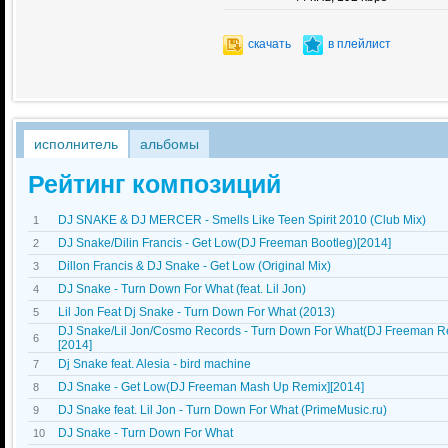
скачать
в плейлист
исполнитель
альбомы
Рейтинг композиций
DJ SNAKE & DJ MERCER - Smells Like Teen Spirit 2010 (Club Mix)
1
DJ Snake/Dilin Francis - Get Low(DJ Freeman Bootleg)[2014]
2
Dillon Francis & DJ Snake - Get Low (Original Mix)
3
DJ Snake - Turn Down For What (feat. Lil Jon)
4
Lil Jon Feat Dj Snake - Turn Down For What (2013)
5
DJ Snake/Lil Jon/Cosmo Records - Turn Down For What(DJ Freeman R
6
[2014]
Dj Snake feat. Alesia - bird machine
7
DJ Snake - Get Low(DJ Freeman Mash Up Remix][2014]
8
DJ Snake feat. Lil Jon - Turn Down For What (PrimeMusic.ru)
9
DJ Snake - Turn Down For What
10