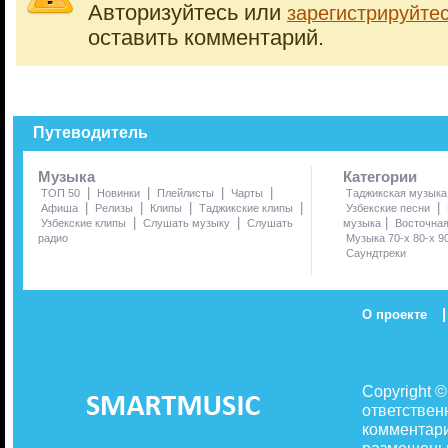
Авторизуйтесь или
зарегистрируйте
оставить комментарий.
Путеводитель
Музыка
Категории
|
|
|
|
ТОП 50
Новинки
Плейлисты
Чарты
Таджикская музыка
|
|
|
|
|
Афиша
Релизы
Клипы
Таджикские клипы
Узбекские песни
|
|
|
Узбекские клипы
Слушать музыку
Слушать
музыка
Восточна
радио
Музыка 70-х 80-х 9
Саундтреки
|
О проекте
Copyright 
ответствен
комментари