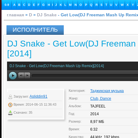
0-9
A
B
C
D
E
F
G
H
I
J
K
L
M
N
O
P
Q
R
S
T
U
V
W
X
Y
главная
»
D
»
DJ Snake
- Get Low(DJ Freeman Mash Up Remix
ИСПОЛНИТЕЛЬ
DJ Snake - Get Low(DJ Freeman
[2014]
DJ Snake - Get Low(DJ Freeman Mash Up Remix][2014]
Категория:
Таджикская музыка
Asliddin91
Загрузил:
Жанр:
Club, Dance
Время: 2014-06-15 11:36:43
Альбом:
TAJFEEL
Скачано: 35
Год:
2014
Размер:
8,97 МБ
Время:
6:32
Качество:
44 kHz, 192 kbps