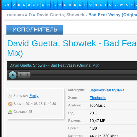
0-9
A
B
C
D
E
F
G
H
I
J
K
L
M
N
O
P
Q
R
S
T
U
V
W
X
Y
главная
»
D
»
David Guetta, Showtek
- Bad Feat Vassy (Origin
ИСПОЛНИТЕЛЬ
David Guetta, Showtek - Bad Feat
Mix)
David Guetta, Showtek - Bad Feat Vassy (Original Mix)
Категория:
Зарубежная музыка
Emily
Загрузил:
Жанр:
Electronic
Время: 2014-06-15 11:40:30
Альбом:
TopMusic
Скачано: 25
Год:
2011
Размер:
10,47 МБ
Время:
4:30
Качество:
44 kHz, 320 kbps