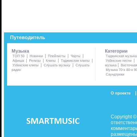
Путеводитель
Музыка
Категории
|
|
|
|
ТОП 50
Новинки
Плейлисты
Чарты
Таджикская музыка
|
|
|
|
|
Афиша
Релизы
Клипы
Таджикские клипы
Узбекские песни
|
|
|
Узбекские клипы
Слушать музыку
Слушать
музыка
Восточна
радио
Музыка 70-х 80-х 9
Саундтреки
|
О проекте
Copyright 
ответствен
комментари
размещены 