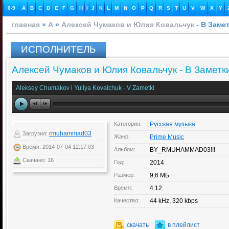
0-9
A
B
C
D
E
F
G
H
I
J
K
L
M
N
O
P
Q
R
S
T
U
V
W
X
Y
главная
»
А
»
Алексей Чумаков и Юлия Ковальчук
- В Заме
ИСПОЛНИТЕЛЬ
Алексей Чумаков и Юлия Ковальчук - В Заметк
Aleksey Chumakov i Yuliya Kovalchuk - V Zametki
Категория:
Русская музыка
rmuhammad03
Загрузил:
Жанр:
Prime Music
Время: 2014-07-04 12:17:03
Альбом:
BY_RMUHAMMAD03!!!
Скачано: 16
Год:
2014
Размер:
9,6 МБ
Время:
4:12
Качество:
44 kHz, 320 kbps
скачать
в плейлист