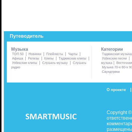
Путеводитель
Музыка
Категории
|
|
|
|
ТОП 50
Новинки
Плейлисты
Чарты
Таджикская музыка
|
|
|
|
|
Афиша
Релизы
Клипы
Таджикские клипы
Узбекские песни
|
|
|
Узбекские клипы
Слушать музыку
Слушать
музыка
Восточна
радио
Музыка 70-х 80-х 9
Саундтреки
|
О проекте
Copyright 
ответствен
комментари
размещены 