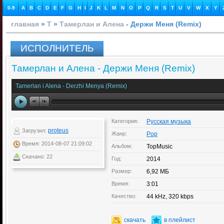
0-9
A
B
C
D
E
F
G
H
I
J
K
L
M
N
O
P
Q
R
S
T
U
V
W
X
Y
главная
»
Т
»
Тамерлан и Алена
- Держи Меня (Remix)
ИСПОЛНИТЕЛЬ
Тамерлан и Алена - Держи Меня (Remix)
Tamerlan i Alena - Derzhi Menya (Remix)
Категория:
Русская музыка
proteus
Загрузил:
Жанр:
Pop
Время: 2014-08-07 21:09:02
Альбом:
TopMusic
Скачано: 22
Год:
2014
Размер:
6,92 МБ
Время:
3:01
Качество:
44 kHz, 320 kbps
скачать
в плейлист