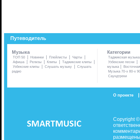
Путеводитель
Музыка
Категории
|
|
|
|
ТОП 50
Новинки
Плейлисты
Чарты
Таджикская музыка
|
|
|
|
|
Афиша
Релизы
Клипы
Таджикские клипы
Узбекские песни
|
|
|
Узбекские клипы
Слушать музыку
Слушать
музыка
Восточна
радио
Музыка 70-х 80-х 9
Саундтреки
|
О проекте
Copyright 
ответствен
комментари
размещены 