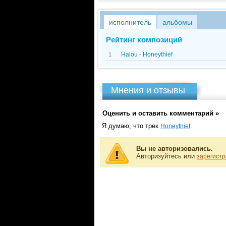
исполнитель
альбомы
Рейтинг композиций
Halou - Honeythief
1
Мнения и отзывы
Оценить и оставить комментарий »
Я думаю, что трек
:
Honeythief
Вы не авторизовались.
Авторизуйтесь или
зарегистр