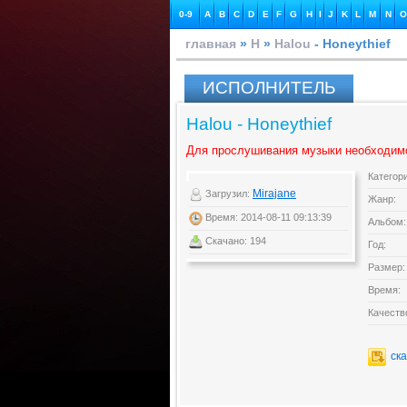
0-9
A
B
C
D
E
F
G
H
I
J
K
L
M
N
O
главная
»
H
»
Halou
- Honeythief
ИСПОЛНИТЕЛЬ
Halou - Honeythief
Для прослушивания музыки необходим
Категор
Mirajane
Загрузил:
Жанр:
Время: 2014-08-11 09:13:39
Альбом:
Скачано: 194
Год:
Размер:
Время:
Качеств
ск