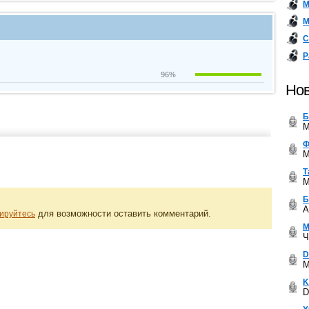
М
М
С
Р
96%
Нов
Б
M
Ф
M
Т
M
Б
A
для возможности оставить комментарий.
ируйтесь
М
Ч
D
M
K
D