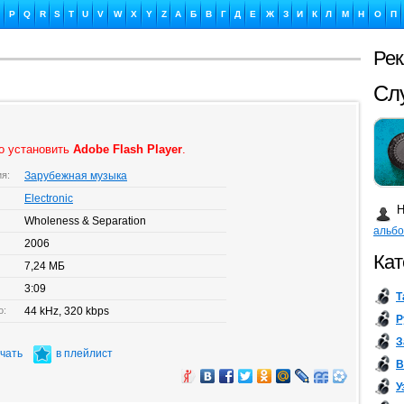
P
Q
R
S
T
U
V
W
X
Y
Z
А
Б
В
Г
Д
Е
Ж
З
И
К
Л
М
Н
О
П
Сл
Ре
о установить
Adobe Flash Player
.
Ка
ия:
Зарубежная музыка
Electronic
Н
Wholeness & Separation
альб
2006
Кат
7,24 МБ
Бу
3:09
Т
о:
44 kHz, 320 kbps
Р
З
ачать
в плейлист
В
У