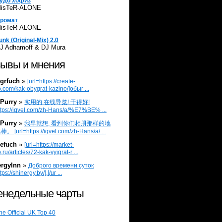
удо хофиз
isTeR-ALONE
ромат
isTeR-ALONE
unk (Original-Mix) 2.0
J Adhamoff & DJ Mura
ывы и мнения
grfuch
»
[url=https://create-
.com/kak-obygrat-kazino/]обыг ...
Purry
»
实用的 在线导览! 干得好!
ttps://iqvel.com/zh-Hans/a/%E7%BE% ...
Purry
»
我早就想, 看到你们相册那样的地
 [url=https://iqvel.com/zh-Hans/a/ ...
efuch
»
[url=https://market-
.ru/articles/72-kak-vyigrat-r ...
ergylnn
»
Доброго времени суток
tps://shinergy.by/].[/ur ...
недельные чарты
he Official UK Top 40