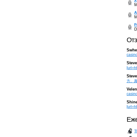
Х
M
А
M
F
D
Отз
Swhe
casino
Steve
[url=h
Steve
方。真棒。
Velen
casino
Shin
[url=ht
Еже
T