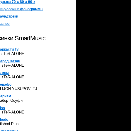
узыка 70-х 80-х 90-х
инусовки и фонограммы
аундтреки
азное
инки SmartMusic
аркасти Ту
isTeR-ALONE
аред Назан
isTeR-ALONE
амом
isTeR-ALONE
евафо
LIJON-YUSUPOV. TJ
ариям
абор Юсуфи
iss
isTeR-ALONE
hudo
ilshod Plus