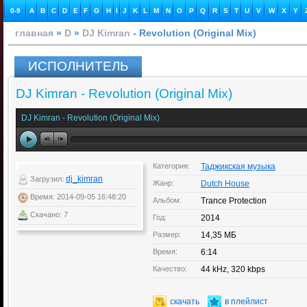
0-9
A
B
C
D
E
F
G
H
I
J
K
L
M
N
O
P
Q
R
S
T
U
V
W
X
Y
главная
»
D
»
DJ Kimran
- Revolution (Original Mix)
ИСПОЛНИТЕЛЬ
DJ Kimran - Revolution (Original Mix)
DJ Kimran - Revolution (Original Mix)
Категория:
Таджикская музыка
dj_kimran
Загрузил:
Жанр:
Dutch House
Время: 2014-09-05 16:48:20
Альбом:
Trance Protection
Скачано: 7
Год:
2014
Размер:
14,35 МБ
Время:
6:14
Качество:
44 kHz, 320 kbps
скачать
в плейлист