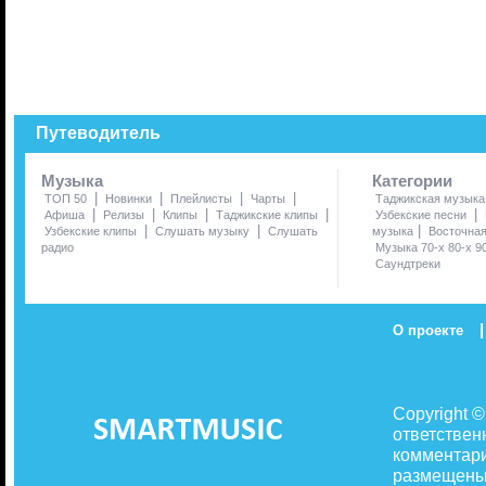
Путеводитель
Музыка
Категории
|
|
|
|
ТОП 50
Новинки
Плейлисты
Чарты
Таджикская музыка
|
|
|
|
|
Афиша
Релизы
Клипы
Таджикские клипы
Узбекские песни
|
|
|
Узбекские клипы
Слушать музыку
Слушать
музыка
Восточна
радио
Музыка 70-х 80-х 9
Саундтреки
|
О проекте
Copyright 
ответствен
комментари
размещены 